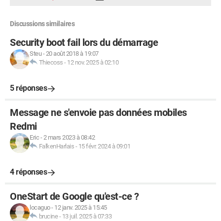
Discussions similaires
Security boot fail lors du démarrage
Steu
-
20 août 2018 à 19:07
Thiecoss
-
12 nov. 2025 à 02:10
5 réponses
Message ne s'envoie pas données mobiles
Redmi
Eric
-
2 mars 2023 à 08:42
FalkenHarlais
-
15 févr. 2024 à 09:01
4 réponses
OneStart de Google qu'est-ce ?
locaguo
-
12 janv. 2025 à 15:45
brucine
-
13 juil. 2025 à 07:33