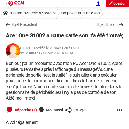
Question
Forum
Matériel & Système
Composants
Carte son
Sujet Précédent
Sujet Suivant
Acer One S1002 aucune carte son n'a été trouvé;
DEDZO
-
Modifié le 22 mai 2020 à 05:31
darrissca -
11 nov. 2020 à 12:09
Bonjour, j'ai un problème avec mon PC Acer One S1002. Après
plusieurs tentative après l'affichage du message"Aucune
périphérie de sortie n'est installé", je suis aller dans exécuter
pour lancer la commande dx diag. dans le bas de la fenêtre
"son" je trouve ""aucun carte son n'a été trouvé".de plus dans le
gestionnaire de périphériques i n'y a pas de contrôle de son.
Aidé moi. merci
Répondre (1)
Moi aussi
Partager
A voir également: