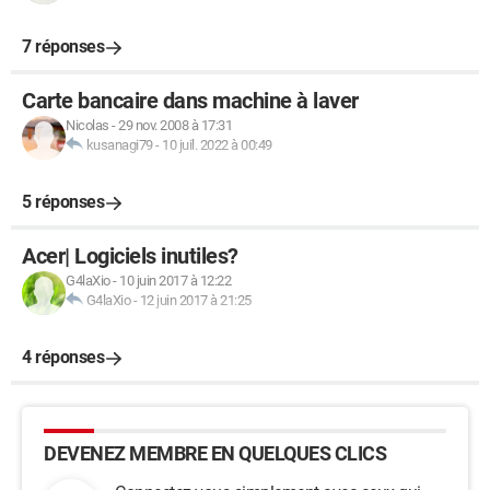
7 réponses
Carte bancaire dans machine à laver
Nicolas
-
29 nov. 2008 à 17:31
kusanagi79
-
10 juil. 2022 à 00:49
5 réponses
Acer| Logiciels inutiles?
G4laXio
-
10 juin 2017 à 12:22
G4laXio
-
12 juin 2017 à 21:25
4 réponses
DEVENEZ MEMBRE EN QUELQUES CLICS