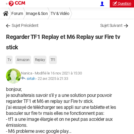
Question
Forum
Image & Son
TV & Vidéo
Sujet Précédent
Sujet Suivant
Regarder TF1 Replay et M6 Replay sur Fire tv
stick
Tv
Amazon
Replay
Tf1
Nanica
-
Modifié le 16 nov. 2021 à 15:30
sirtah
-
22 avr. 2025 à 21:33
bonjour,
je souhaiterais savoir s'il y a une solution pour pouvoir
regarder TF1 et M6 en replay sur Fire tv stick.
j'ai essayé de télécharger ses appli sur une tablette et les
basculer sur fire tv mais elles ne fonctionnent pas:
- tf1 a une image élargie et on ne peut pas accéder aux
émissions.
- M6 probleme avec google play...