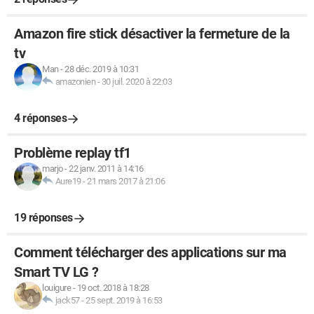
Amazon fire stick désactiver la fermeture de la
tv
Man
-
28 déc. 2019 à 10:31
amazonien
-
30 juil. 2020 à 22:03
4 réponses
Problème replay tf1
marjo
-
22 janv. 2011 à 14:16
Aure19
-
21 mars 2017 à 21:06
19 réponses
Comment télécharger des applications sur ma
Smart TV LG ?
louigure
-
19 oct. 2018 à 18:28
jack57
-
25 sept. 2019 à 16:53