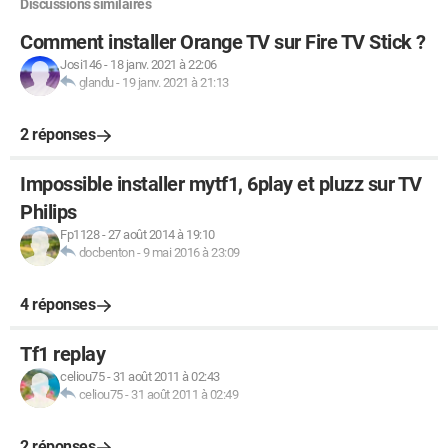
Discussions similaires
Comment installer Orange TV sur Fire TV Stick ?
Josi146
-
18 janv. 2021 à 22:06
glandu
-
19 janv. 2021 à 21:13
2 réponses
Impossible installer mytf1, 6play et pluzz sur TV
Philips
Fp1128
-
27 août 2014 à 19:10
docbenton
-
9 mai 2016 à 23:09
4 réponses
Tf1 replay
celiou75
-
31 août 2011 à 02:43
celiou75
-
31 août 2011 à 02:49
2 réponses