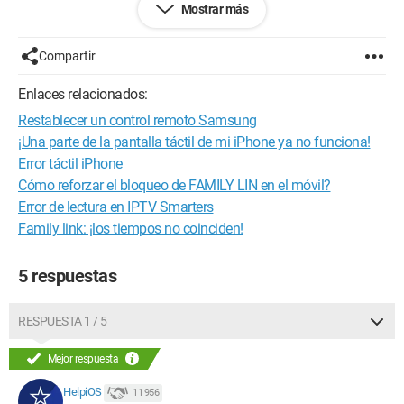
Mostrar más
haciendo clic en la opción "ignorar el límite" que se encuentra
justo debajo de la información "has alcanzado tu límite para
...(nombre de la app)". ¡¡Además, puede ignorarlo durante todo
Compartir
el día!!!!
Enlaces relacionados:
Así que, para mí, el tiempo de pantalla se vuelve totalmente
Restablecer un control remoto Samsung
inútil, porque mis hijos, como muchos otros, ya no se dejarán
engañar por el simple mensaje de límite alcanzado, ¡hacen
¡Una parte de la pantalla táctil de mi iPhone ya no funciona!
clic en "ignorar el límite"!
Error táctil iPhone
Cómo reforzar el bloqueo de FAMILY LIN en el móvil?
Así que aquí va mi pregunta: ¿podemos eliminar esta opción
Error de lectura en IPTV Smarters
en el teléfono de nuestros hijos? Si es así, ¿cuál es el
Family link: ¡los tiempos no coinciden!
procedimiento a seguir?
¡Les agradezco de antemano y les deseo a todos un buen día!!
5 respuestas
RESPUESTA 1 / 5
Mejor respuesta
HelpiOS
11 956