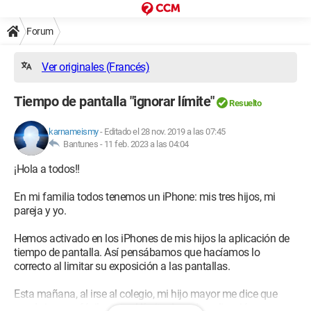
Forum
Ver originales (Francés)
Tiempo de pantalla "ignorar límite"
Resuelto
karnameismy
-
Editado el 28 nov. 2019 a las 07:45
Bantunes -
11 feb. 2023 a las 04:04
¡Hola a todos!!
En mi familia todos tenemos un iPhone: mis tres hijos, mi
pareja y yo.
Hemos activado en los iPhones de mis hijos la aplicación de
tiempo de pantalla. Así pensábamos que hacíamos lo
correcto al limitar su exposición a las pantallas.
Esta mañana, al irse al colegio, mi hijo mayor me dice que
puede ignorar fácilmente el límite de cada aplicación, y eso,