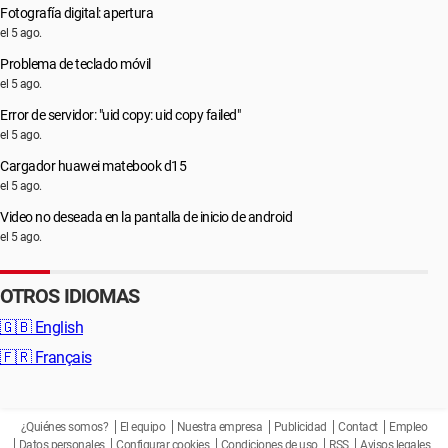
Fotografía digital: apertura
el 5 ago.
Problema de teclado móvil
el 5 ago.
Error de servidor: "uid copy: uid copy failed"
el 5 ago.
Cargador huawei matebook d15
el 5 ago.
Video no deseada en la pantalla de inicio de android
el 5 ago.
OTROS IDIOMAS
🇬🇧
English
🇫🇷
Français
¿Quiénes somos?
El equipo
Nuestra empresa
Publicidad
Contact
Empleo
Datos personales
Configurar cookies
Condiciones de uso
RSS
Avisos legales