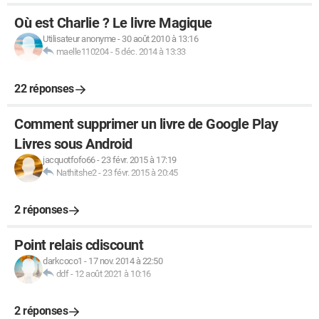
Où est Charlie ? Le livre Magique
Utilisateur anonyme
-
30 août 2010 à 13:16
maelle110204
-
5 déc. 2014 à 13:33
22 réponses
Comment supprimer un livre de Google Play
Livres sous Android
jacquotfofo66
-
23 févr. 2015 à 17:19
Nathitshe2
-
23 févr. 2015 à 20:45
2 réponses
Point relais cdiscount
darkcoco1
-
17 nov. 2014 à 22:50
ddf
-
12 août 2021 à 10:16
2 réponses