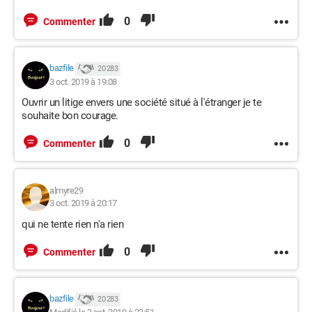
0
Commenter
bazfile
20 283
3 oct. 2019 à 19:08
Ouvrir un litige envers une société situé à l'étranger je te
souhaite bon courage.
0
Commenter
almyre29
3 oct. 2019 à 20:17
qui ne tente rien n'a rien
0
Commenter
bazfile
20 283