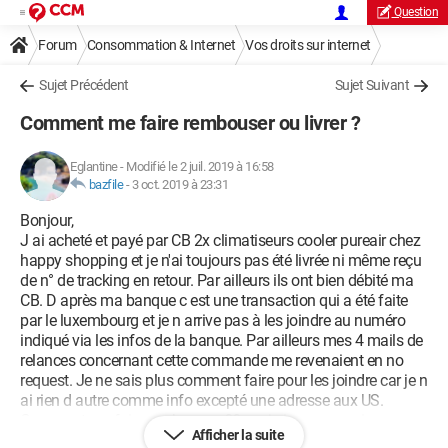
Question
Forum
Consommation & Internet
Vos droits sur internet
Sujet Précédent
Sujet Suivant
Comment me faire rembouser ou livrer ?
Eglantine
-
Modifié le 2 juil. 2019 à 16:58
bazfile
-
3 oct. 2019 à 23:31
Bonjour,
J ai acheté et payé par CB 2x climatiseurs cooler pureair chez
happy shopping et je n'ai toujours pas été livrée ni même reçu
de n° de tracking en retour. Par ailleurs ils ont bien débité ma
CB. D après ma banque c est une transaction qui a été faite
par le luxembourg et je n arrive pas à les joindre au numéro
indiqué via les infos de la banque. Par ailleurs mes 4 mails de
relances concernant cette commande me revenaient en no
request. Je ne sais plus comment faire pour les joindre car je n
ai rien d autre comme info excepté une adresse aux US.
Comment me faire rembourser ?? car j ai aucun papier en ma
Afficher la suite
possession exception un coche valide ( nous avons bien pris