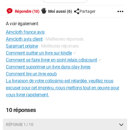
en compte votre commande ) !!! J imagine que je me suis fait
arnaquée !!
Répondre (10)
Moi aussi
(6)
Partager
A voir également:
Airycloth france avis
Airycloth avis client
- Meilleures réponses
Saramart origine
- Meilleures réponses
Comment quitter un livre sur kindle
✓
Comment se faire livrer en point relais cdiscount
✓
Comment supprimer un livre dans play livres
Comment lire un livre epub
La livraison de votre colissimo est retardée. veuillez nous
excuser pour cet imprévu. nous mettons tout en œuvre pour
vous livrer rapidement.
10 réponses
RÉPONSE 1 / 10