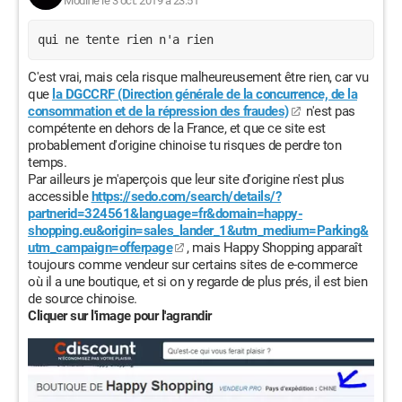
Modifié le 3 oct. 2019 à 23:51
qui ne tente rien n'a rien
C'est vrai, mais cela risque malheureusement être rien, car vu
que
la DGCCRF (Direction générale de la concurrence, de la
consommation et de la répression des fraudes)
n'est pas
compétente en dehors de la France, et que ce site est
probablement d'origine chinoise tu risques de perdre ton
temps.
Par ailleurs je m'aperçois que leur site d'origine n'est plus
accessible
https://sedo.com/search/details/?
partnerid=324561&language=fr&domain=happy-
shopping.eu&origin=sales_lander_1&utm_medium=Parking&
utm_campaign=offerpage
, mais Happy Shopping apparaît
toujours comme vendeur sur certains sites de e-commerce
où il a une boutique, et si on y regarde de plus prés, il est bien
de source chinoise.
Cliquer sur l'image pour l'agrandir