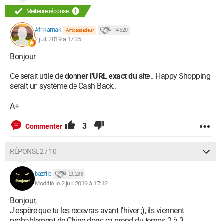
Meilleure réponse
Afrikarnak
14 520
Ambassadeur
2 juil. 2019 à 17:35
Bonjour
Ce serait utile de
donner l'URL exact du site
.. Happy Shopping
serait un système de Cash Back..
A+
3
Commenter
RÉPONSE 2 / 10
bazfile
20 283
Modifié le 2 juil. 2019 à 17:12
Bonjour,
J'espère que tu les recevras avant l'hiver ;), ils viennent
probablement de Chine donc ça prend du temps 2 à 3