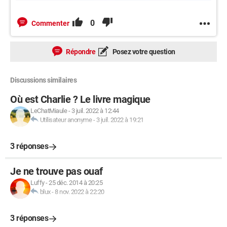
0
Commenter
Répondre
Posez votre question
Discussions similaires
Où est Charlie ? Le livre magique
LeChatMiaule
-
3 juil. 2022 à 12:44
Utilisateur anonyme
-
3 juil. 2022 à 19:21
3 réponses
Je ne trouve pas ouaf
Luffy
-
25 déc. 2014 à 20:25
blux
-
8 nov. 2022 à 22:20
3 réponses