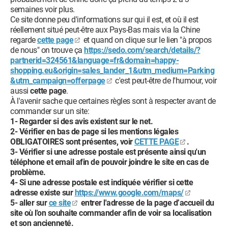
semaines voir plus.
Ce site donne peu d'informations sur qui il est, et où il est
réellement situé peut-être aux Pays-Bas mais via la Chine
regarde
cette page
et quand on clique sur le lien "à propos
de nous" on trouve ça
https://sedo.com/search/details/?
partnerid=324561&language=fr&domain=happy-
shopping.eu&origin=sales_lander_1&utm_medium=Parking
&utm_campaign=offerpage
c'est peut-être de l'humour, voir
aussi
cette page
.
À l'avenir sache que certaines règles sont à respecter avant de
commander sur un site:
1- Regarder si des avis existent sur le net.
2- Vérifier en bas de page si les mentions légales
OBLIGATOIRES sont présentes, voir
CETTE PAGE
.
3- Vérifier si une adresse postale est présente ainsi qu'un
téléphone et email afin de pouvoir joindre le site en cas de
problème.
4- Si une adresse postale est indiquée vérifier si cette
adresse existe sur
https://www.google.com/maps/
5- aller sur
ce site
entrer l'adresse de la page d’accueil du
site où l'on souhaite commander afin de voir sa localisation
et son ancienneté.