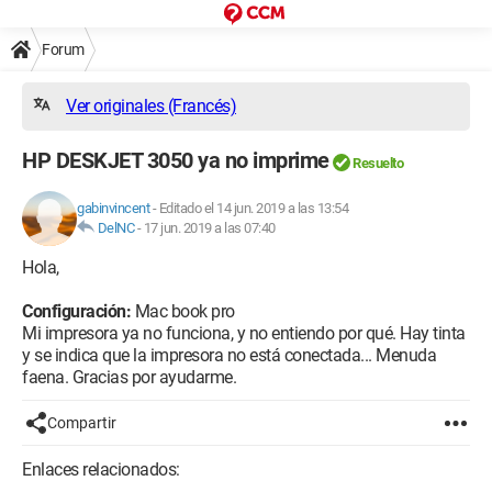
Forum
Ver originales (Francés)
HP DESKJET 3050 ya no imprime
Resuelto
gabinvincent
-
Editado el 14 jun. 2019 a las 13:54
DelNC
-
17 jun. 2019 a las 07:40
Hola,
Configuración:
Mac book pro
Mi impresora ya no funciona, y no entiendo por qué. Hay tinta
y se indica que la impresora no está conectada... Menuda
faena. Gracias por ayudarme.
Compartir
Enlaces relacionados: