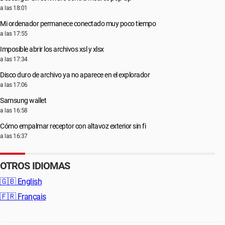
a las 18:01
Mi ordenador permanece conectado muy poco tiempo
a las 17:55
Imposible abrir los archivos xsl y xlsx
a las 17:34
Disco duro de archivo ya no aparece en el explorador
a las 17:06
Samsung wallet
a las 16:58
Cómo empalmar receptor con altavoz exterior sin fi
a las 16:37
OTROS IDIOMAS
🇬🇧
English
🇫🇷
Français