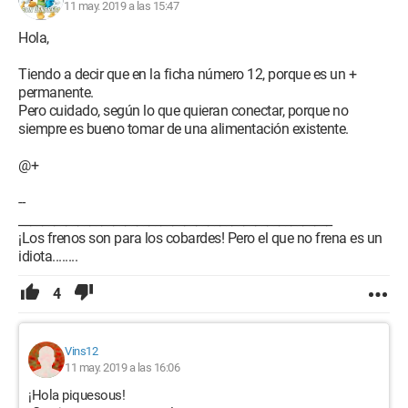
11 may. 2019 a las 15:47
Hola,
¡Gracias por la ayuda! ;)
¡Buen fin de semana!
Tiendo a decir que en la ficha número 12, porque es un +
permanente.
Configuración:
Macintosh / Chrome 73.0.3683.103
Pero cuidado, según lo que quieran conectar, porque no
siempre es bueno tomar de una alimentación existente.
@+
--
_____________________________________________________
¡Los frenos son para los cobardes! Pero el que no frena es un
idiota........
4
Vins12
11 may. 2019 a las 16:06
¡Hola piquesous!