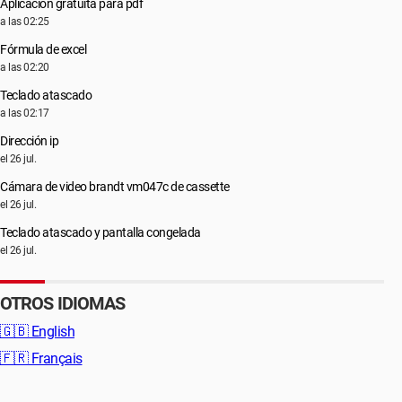
Aplicación gratuita para pdf
a las 02:25
Fórmula de excel
a las 02:20
Teclado atascado
a las 02:17
Dirección ip
el 26 jul.
Cámara de video brandt vm047c de cassette
el 26 jul.
Teclado atascado y pantalla congelada
el 26 jul.
OTROS IDIOMAS
🇬🇧
English
🇫🇷
Français