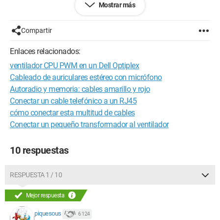
Mostrar más
Compartir
Enlaces relacionados:
ventilador CPU PWM en un Dell Optiplex
Cableado de auriculares estéreo con micrófono
Autoradio y memoria: cables amarillo y rojo
Detalle de la parte A del conector
Conectar un cable telefónico a un RJ45
cómo conectar esta multitud de cables
Conectar un pequeño transformador al ventilador
10 respuestas
RESPUESTA 1 / 10
Mejor respuesta
piquesous
6 124