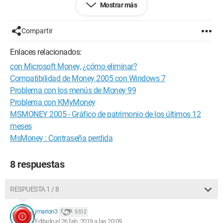
Mostrar más
verdad es que estoy un poco cansado de rehacer todos mis
registros. Por favor, ¿puede ayudarme? Estoy en Windows 10.
Atentamente.
Compartir
Enlaces relacionados:
con Microsoft Money, ¿cómo eliminar?
Compatibilidad de Money 2005 con Windows 7
Problema con los menús de Money 99
Problema con KMyMoney
MSMONEY 2005 - Gráfico de patrimonio de los últimos 12
meses
MsMoney : Contraseña perdida
8 respuestas
RESPUESTA 1 / 8
jmarion3
5 512
Editado el 26 feb. 2019 a las 20:09