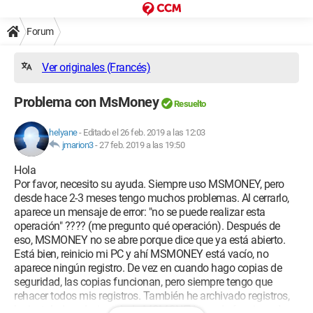
Forum
Ver originales (Francés)
Problema con MsMoney
Resuelto
helyane
-
Editado el 26 feb. 2019 a las 12:03
jmarion3
-
27 feb. 2019 a las 19:50
Hola
Por favor, necesito su ayuda. Siempre uso MSMONEY, pero
desde hace 2-3 meses tengo muchos problemas. Al cerrarlo,
aparece un mensaje de error: "no se puede realizar esta
operación" ???? (me pregunto qué operación). Después de
eso, MSMONEY no se abre porque dice que ya está abierto.
Está bien, reinicio mi PC y ahí MSMONEY está vacío, no
aparece ningún registro. De vez en cuando hago copias de
seguridad, las copias funcionan, pero siempre tengo que
rehacer todos mis registros. También he archivado registros,
he instalado y desinstalado MSMONEY, y nada funciona. La