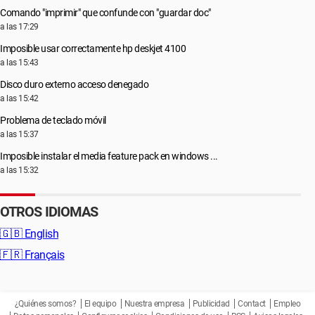
Comando "imprimir" que confunde con "guardar doc"
a las 17:29
Imposible usar correctamente hp deskjet 4100
a las 15:43
Disco duro externo acceso denegado
a las 15:42
Problema de teclado móvil
a las 15:37
Imposible instalar el media feature pack en windows ...
a las 15:32
OTROS IDIOMAS
🇬🇧
English
🇫🇷
Français
¿Quiénes somos?
El equipo
Nuestra empresa
Publicidad
Contact
Empleo