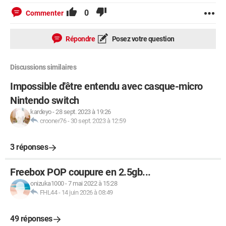
0
Commenter
Répondre
Posez votre question
Discussions similaires
Impossible d'être entendu avec casque-micro
Nintendo switch
kardeyo
-
28 sept. 2023 à 19:26
crooner76
-
30 sept. 2023 à 12:59
3 réponses
Freebox POP coupure en 2.5gb...
onizuka1000
-
7 mai 2022 à 15:28
FHL44
-
14 juin 2026 à 08:49
49 réponses