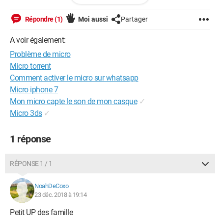
niveau sonore que le mic envoie au pc ne bougent que lorsque
la case écouter est cochée (donc quand je m'entends).
Répondre (1)
Moi aussi
Partager
Ps : j'ai essayé à l'avant et à l'arrière et le résultat est le même.
Voilà, j'espère que j'ai donné assez d'élements sinon voici ma
A voir également:
config :
Problème de micro
HP 8200 Élite
2 DD 1To
Micro torrent
1050Ti Msi
Comment activer le micro sur whatsapp
Le fameux micro :
Micro iphone 7
Petit micro en jack
Mon micro capte le son de mon casque
✓
Système d'exploitation :
Micro 3ds
✓
Windows 10 Pro
Driver :
Dernier driver de Realtek trouvé sur HP
1 réponse
NOAH
RÉPONSE 1 / 1
NoahDeCoxo
23 déc. 2018 à 19:14
Petit UP des famille