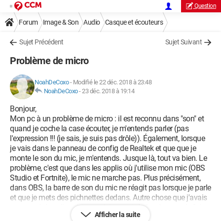
Question
Forum
Image & Son
Audio
Casque et écouteurs
Sujet Précédent
Sujet Suivant
Problème de micro
NoahDeCoxo
-
Modifié le 22 déc. 2018 à 23:48
NoahDeCoxo
-
23 déc. 2018 à 19:14
Bonjour,
Mon pc à un problème de micro : il est reconnu dans "son" et
quand je coche la case écouter, je m'entends parler (pas
l'expression !!! (je sais, je suis pas drôle)). Également, lorsque
je vais dans le panneau de config de Realtek et que que je
monte le son du mic, je m'entends. Jusque là, tout va bien. Le
problème, c'est que dans les applis où j'utilise mon mic (OBS
Studio et Fortnite), le mic ne marche pas. Plus précisément,
dans OBS, la barre de son du mic ne réagit pas lorsque je parle
et que je mets des pichnettes dedans. Autre chose que j'avais
remarqué dans l'onglet enregistrement de "son" avant de faire
Afficher la suite
mes tests, c'est que les barres qui sont sensées indiquer le