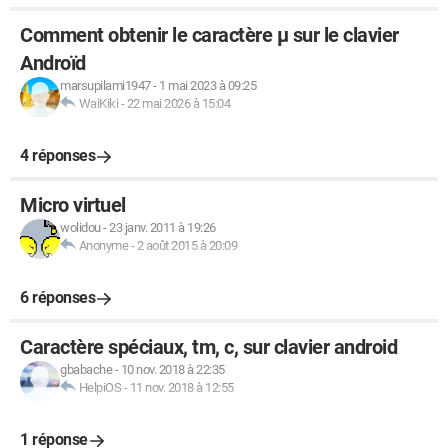
Comment obtenir le caractère µ sur le clavier
Androïd
marsupilami1947
-
1 mai 2023 à 09:25
WaiKiki
-
22 mai 2026 à 15:04
4 réponses
Micro virtuel
wolidou
-
23 janv. 2011 à 19:26
Anonyme
-
2 août 2015 à 20:09
6 réponses
Caractère spéciaux, tm, c, sur clavier android
gbabache
-
10 nov. 2018 à 22:35
HelpiOS
-
11 nov. 2018 à 12:55
1 réponse