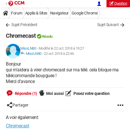
Question
Forum
Applis & Sites
Navigateur
Google Chrome
Sujet Précédent
Sujet Suivant
Chromecast
Résolu
MissLN80
-
Modifié le 22 oct. 2018 à 19:27
MissLN80
-
22 oct. 2018 à 22:46
Bonjour
qui m'aidera à virer chromecast sur ma télé. cela bloque ma
télécommande bouygues !
Merci d'avance
Répondre (1)
Moi aussi
Posez votre question
Partager
A voir également:
Chromecast