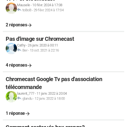
Mausele
-
10 févr. 2024 à 17:08
toBoB
-
29 févr. 2024 à 17:04
2 réponses
Pas d'image sur Chromecast
Cathy
-
26 janv. 2020 à 00:11
Ber
-
13 oct. 2021 à 22:16
4 réponses
Chromecast Google Tv pas d'association
télécommande
laurent_777
-
11 janv. 2022 à 20:04
glandu
-
12 janv. 2022 à 18:00
1 réponse