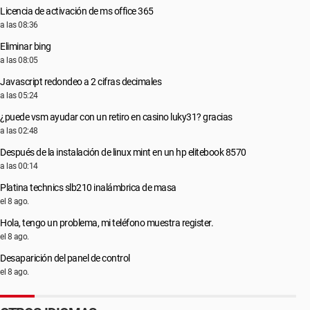
Licencia de activación de ms office 365
a las 08:36
Eliminar bing
a las 08:05
Javascript redondeo a 2 cifras decimales
a las 05:24
¿puede vsm ayudar con un retiro en casino luky31? gracias
a las 02:48
Después de la instalación de linux mint en un hp elitebook 8570
a las 00:14
Platina technics slb210 inalámbrica de masa
el 8 ago.
Hola, tengo un problema, mi teléfono muestra register.
el 8 ago.
Desaparición del panel de control
el 8 ago.