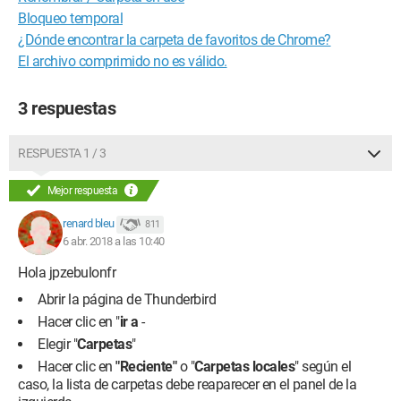
Bloqueo temporal
¿Dónde encontrar la carpeta de favoritos de Chrome?
El archivo comprimido no es válido.
3 respuestas
RESPUESTA 1 / 3
Mejor respuesta
renard bleu
811
6 abr. 2018 a las 10:40
Hola jpzebulonfr
Abrir la página de Thunderbird
Hacer clic en "
ir a
-
Elegir "
Carpetas
"
Hacer clic en
"Reciente"
o "
Carpetas locales
" según el
caso, la lista de carpetas debe reaparecer en el panel de la