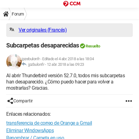
Forum
Ver originales (Francés)
Subcarpetas desaparecidas
Resuelto
jpzebulonfr
-
Editado el 4 abr. 2018 a las 18:04
jpzbulonfr -
12 abr. 2018 a las 09:23
Al abrir Thunderbird versión 52.7.0, todos mis subcarpetas
han desaparecido. ¿Cómo puedo hacer para volver a
mostrarlas? Gracias.
Compartir
Enlaces relacionados:
transferencia de correo de Orange a Gmail
Eliminar WindowsApps
Renombrar / Carpeta en uso