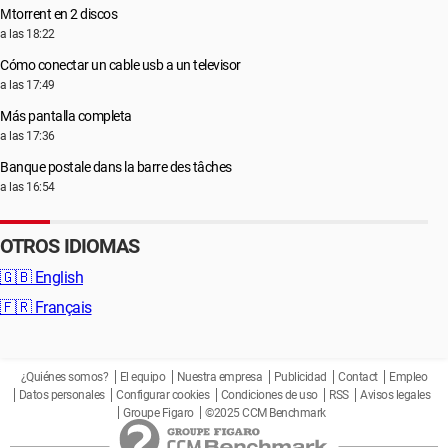
Μtorrent en 2 discos
a las 18:22
Cómo conectar un cable usb a un televisor
a las 17:49
Más pantalla completa
a las 17:36
Banque postale dans la barre des tâches
a las 16:54
OTROS IDIOMAS
🇬🇧
English
🇫🇷
Français
¿Quiénes somos?
El equipo
Nuestra empresa
Publicidad
Contact
Empleo
Datos personales
Configurar cookies
Condiciones de uso
RSS
Avisos legales
Groupe Figaro
©2025 CCM Benchmark