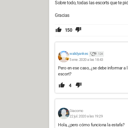
Sobre todo, todas las escorts que te p
Gracias
150
walidyankes
124
5 ene. 2020 a las 18:43
Pero en ese caso, ¿se debe informar a la
escort?
4
Giacomo
22 jul. 2020 a las 19:29
Hola, ¿pero cómo funciona la estafa?