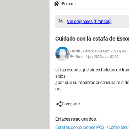
Forum
Ver originales (Francés)
Cuidado con la estafa de Escor
vanstls
-
Editado el 24 sept. 2021 a las 1
Buzz -
6 jun. 2025 a las 02:59
sí, las escorts que piden boletos de tr
sitios
¿por qué su moderador censura mis de
no.
Compartir
Enlaces relacionados:
Estafas con cupones PCS: ¿cómo recup