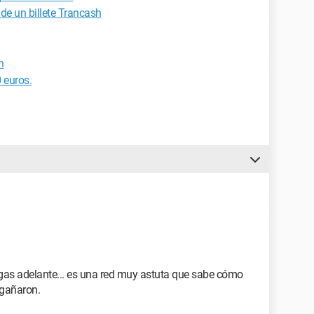
de un billete Trancash
h
 euros.
igas adelante... es una red muy astuta que sabe cómo
ngañaron.