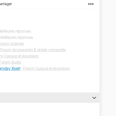
artager
Meilleures réponses
 Meilleures réponses
Forum scanner
-
Forum Accessoires & objets connectés
m Casque et écouteurs
Forum Audio
Homday Xpert
-
Forum Casque et écouteurs