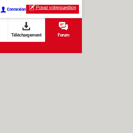
Posez votre
question
Connexion
Téléchargement
Forum