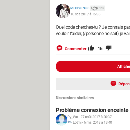
M3NSONG3
162
10 oct. 2017 à 16:36
Quel code cherches-tu ? Je connais pas
vouloir t'aider, (/personne ne sait) je
16
Commenter
Affiche
Répon
Discussions similaires
Problème connexion enceinte 
Py_Wa
-
27 août 2017 à 20:37
Lotmi
-
6 mai 2018 à 13:40