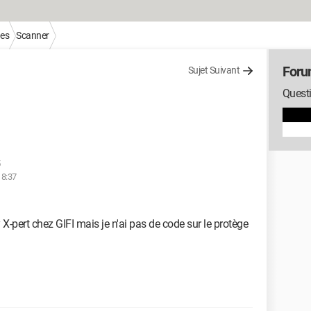
ues
Scanner
Foru
Sujet Suivant
Questi
5
18:37
-pert chez GIFI mais je n'ai pas de code sur le protège