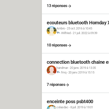
13 réponses
ecouteurs bluetooth Homday 
Ambro
-
25 oct. 2016 à 10:45
Wilfried
-
21 juil. 2022 à 09:39
10 réponses
connection bluetooth chaine e
handmar
-
20 janv. 2019 à 13:35
fmq
-
20 janv. 2019 à 15:15
7 réponses
enceinte poss psbt400
colasdac
-
8 juil. 2019 à 19:01