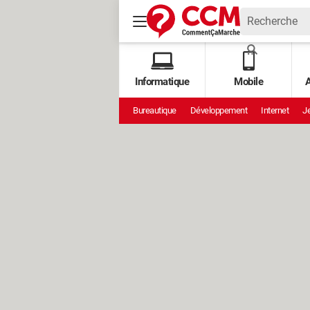
Informatique
Mobile
A
Bureautique
Développement
Internet
Je