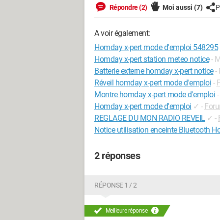
Répondre (2)
Moi aussi
(7)
P
A voir également:
Homday x-pert mode d'emploi 548295
Homday x-pert station meteo notice
- 
Batterie externe homday x-pert notice
-
Réveil homday x-pert mode d'emploi
-
Montre homday x-pert mode d'emploi
Homday x-pert mode d'emploi
✓
-
Foru
REGLAGE DU MON RADIO REVEIL
✓
-
Notice utilisation enceinte Bluetooth 
2 réponses
RÉPONSE 1 / 2
Meilleure réponse