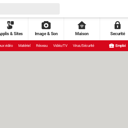
pplis & Sites
Image & Son
Maison
Securité
ux vidéo
Matériel
Réseau
Vidéo/TV
Virus/Sécurité
Emploi