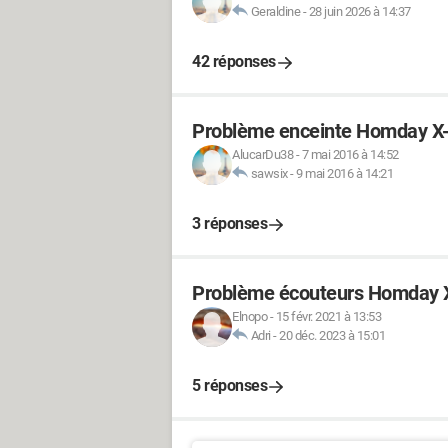
Geraldine
-
28 juin 2026 à 14:37
42 réponses
Problème enceinte Homday X-
AlucarDu38
-
7 mai 2016 à 14:52
sawsix
-
9 mai 2016 à 14:21
3 réponses
Problème écouteurs Homday X
Elnopo
-
15 févr. 2021 à 13:53
Adri
-
20 déc. 2023 à 15:01
5 réponses