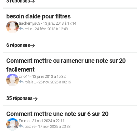
3 réponses
besoin d'aide pour filtres
trachemys63
-
13 janv. 2013 à 17:14
eriiic
-
24 févr. 2013 à 12:48
6 réponses
Comment mettre ou ramener une note sur 20
facilement
zino44
-
13 janv. 2013 à 15:32
rolala...
-
25 nov. 2025 à 08:16
35 réponses
Comment mettre une note sur 6 sur 20
Emma
-
31 mai 2024 à 22:11
bazfile
-
17 nov. 2025 à 20:33