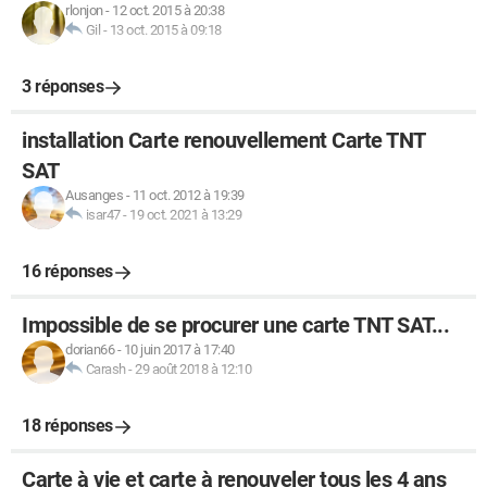
rlonjon
-
12 oct. 2015 à 20:38
Gil
-
13 oct. 2015 à 09:18
3 réponses
installation Carte renouvellement Carte TNT
SAT
Ausanges
-
11 oct. 2012 à 19:39
isar47
-
19 oct. 2021 à 13:29
16 réponses
Impossible de se procurer une carte TNT SAT...
dorian66
-
10 juin 2017 à 17:40
Carash
-
29 août 2018 à 12:10
18 réponses
Carte à vie et carte à renouveler tous les 4 ans