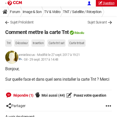
Question
Forum
Image & Son
TV & Vidéo
TNT / Satellite / Réception
Sujet Précédent
Sujet Suivant
Comment mettre la carte Tnt
Résolu
Tnt
Décodeur
Insertion
Carte tnt sat
Carte tntsat
anniebiscus
-
Modifié le 27 sept. 2017 à 19:21
Gil -
29 sept. 2017 à 14:48
Bonjour,
Sur quelle face et dans quel sens installer la carte Tnt ? Merci
Répondre (1)
Moi aussi
(44)
Posez votre question
Partager
A voir également: