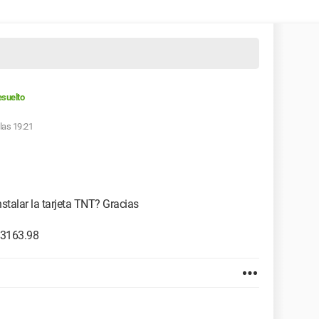
suelto
 las 19:21
stalar la tarjeta TNT? Gracias
.3163.98