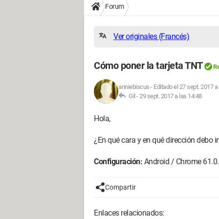
Forum
Ver originales (Francés)
Cómo poner la tarjeta TNT
Re
anniebiscus
-
Editado el 27 sept. 2017 a
Gil -
29 sept. 2017 a las 14:48
Hola,
¿En qué cara y en qué dirección debo in
Configuración:
Android / Chrome 61.0
Compartir
Enlaces relacionados: