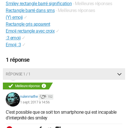
Smiley rectangle barré signification
- Meilleures réponses
Rectangle barré dans sms
- Meilleures réponses
(Y) emoji
✓
Rectangle gris apparent
Emoji rectangle avec croix
✓
:3 emoji
✓
Emoji :3
✓
1 réponse
RÉPONSE 1 / 1
Meilleure réponse
nulenmathe
152
1 sept. 2017 à 14:56
C'est possible que ce soit ton smartphone qui est incapable
d'interprété des smiley