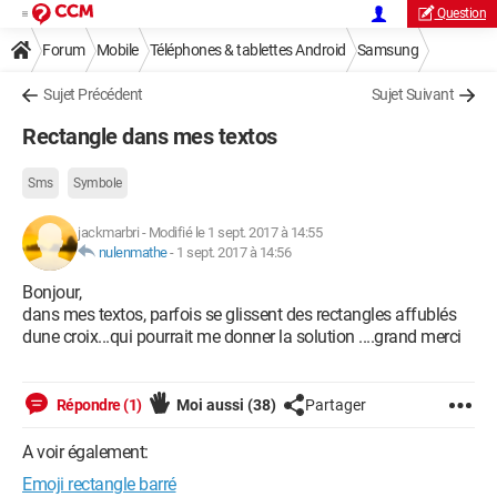
Question
Forum
Mobile
Téléphones & tablettes Android
Samsung
Sujet Précédent
Sujet Suivant
Rectangle dans mes textos
Sms
Symbole
jackmarbri
-
Modifié le 1 sept. 2017 à 14:55
nulenmathe
-
1 sept. 2017 à 14:56
Bonjour,
dans mes textos, parfois se glissent des rectangles affublés
dune croix...qui pourrait me donner la solution ....grand merci
Répondre (1)
Moi aussi
(38)
Partager
A voir également:
Emoji rectangle barré