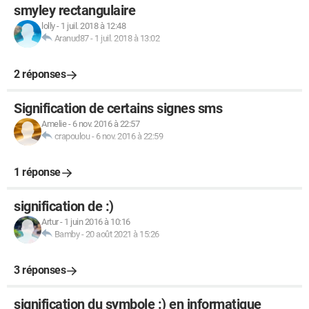
smyley rectangulaire
lolly
-
1 juil. 2018 à 12:48
Aranud87
-
1 juil. 2018 à 13:02
2 réponses
Signification de certains signes sms
Amelie
-
6 nov. 2016 à 22:57
crapoulou
-
6 nov. 2016 à 22:59
1 réponse
signification de :)
Artur
-
1 juin 2016 à 10:16
Bamby
-
20 août 2021 à 15:26
3 réponses
signification du symbole :) en informatique