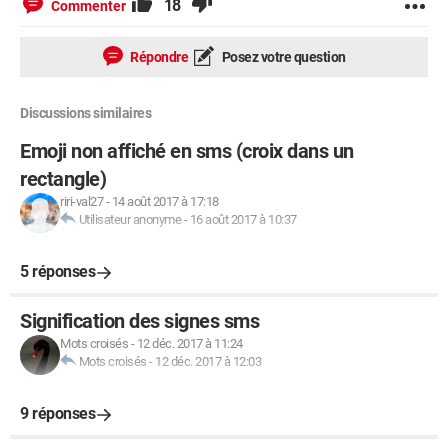
18
Commenter
Répondre
Posez votre question
Discussions similaires
Emoji non affiché en sms (croix dans un
rectangle)
riri-val27
-
14 août 2017 à 17:18
Utilisateur anonyme
-
16 août 2017 à 10:37
5 réponses
Signification des signes sms
Mots croisés
-
12 déc. 2017 à 11:24
Mots croisés
-
12 déc. 2017 à 12:03
9 réponses