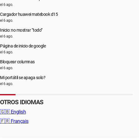
el 6 ago.
Cargador huawei matebook d15
el 6 ago.
Inicio: no mostrar “todo”
el 6 ago.
Página de inicio de google
el 6 ago.
Bloquear columnas
el 6 ago.
Mi portátil se apaga solo?
el 6 ago.
OTROS IDIOMAS
🇬🇧
English
🇫🇷
Français