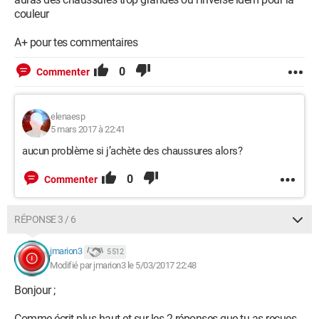
couleur
A+ pour tes commentaires
0
Commenter
elenaesp
5 mars 2017 à 22:41
aucun problème si j’achète des chaussures alors?
0
Commenter
RÉPONSE 3 / 6
jmarion3
5 512
Modifié par jmarion3 le 5/03/2017 22:48
Bonjour ;
Comme écrit plus haut et sur les 2 réponses que tu as reçues