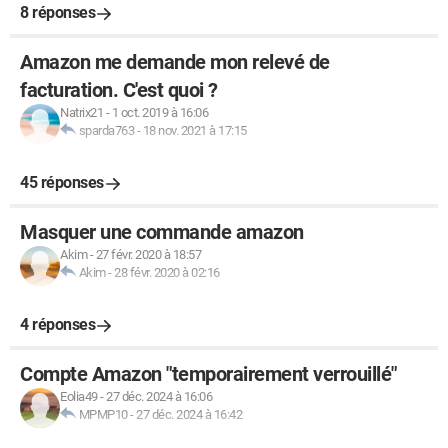
8 réponses
Amazon me demande mon relevé de
facturation. C'est quoi ?
Natrix21
-
1 oct. 2019 à 16:06
sparda763
-
18 nov. 2021 à 17:15
45 réponses
Masquer une commande amazon
Akim
-
27 févr. 2020 à 18:57
Akim
-
28 févr. 2020 à 02:16
4 réponses
Compte Amazon "temporairement verrouillé"
Eolia49
-
27 déc. 2024 à 16:06
MPMP10
-
27 déc. 2024 à 16:42