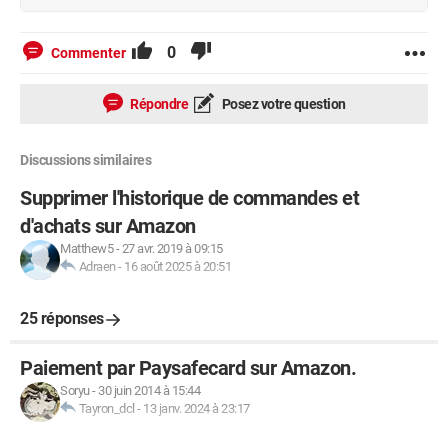
0
Commenter
Répondre
Posez votre question
Discussions similaires
Supprimer l'historique de commandes et
d'achats sur Amazon
Matthew5
-
27 avr. 2019 à 09:15
Adraen
-
16 août 2025 à 20:51
25 réponses
Paiement par Paysafecard sur Amazon.
Soryu
-
30 juin 2014 à 15:44
Tayron_dcl
-
13 janv. 2024 à 23:17