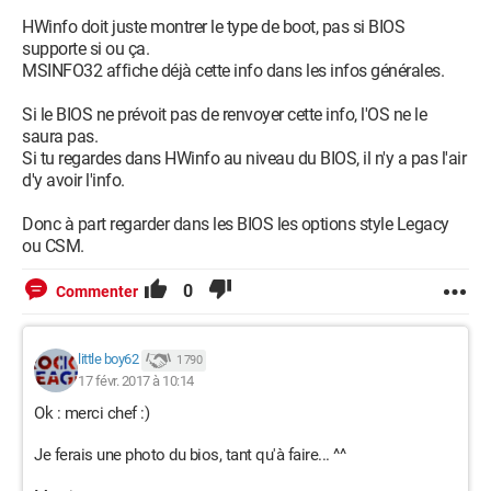
HWinfo doit juste montrer le type de boot, pas si BIOS
supporte si ou ça.
A vrai dire, je me suis jamais poser la question 
MSINFO32 affiche déjà cette info dans les infos générales.
ainsi car c'est assez évident en général si il 
Si le BIOS ne prévoit pas de renvoyer cette info, l'OS ne le
s'agit d'un bios d'un uefi ou d'un hybride, en se 
saura pas.
baladant un peu dedans.
Si tu regardes dans HWinfo au niveau du BIOS, il n'y a pas l'air
Déjà si tu peux utiliser la souris c'est sur que 
d'y avoir l'info.
c'est pas un bios pur (du moins j'ai jamais vu 
cela). Après si dans les options de boot des 
Donc à part regarder dans les BIOS les options style Legacy
disques il te propose hard drive ou uefi c'est que 
ou CSM.
c'est un hybride. 
0
Commenter
Donc, voici ce que je sais :
- Sur mon pc fixe, je navigue uniquement par clavier sur le
little boy62
1 790
bios...
17 févr. 2017 à 10:14
- Mais je sais que sur ce bios, UEFI est mentionné parfois...
Ok : merci chef :)
Donc, j'ai utilisé HWINFO sur mon pc portable, car
Je ferais une photo du bios, tant qu'à faire... ^^
apparemment, on peut via le rapport, voir le type de bios
utilisé...