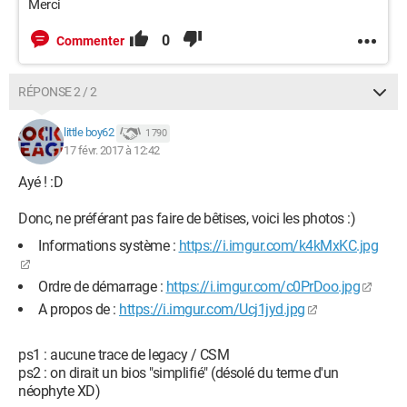
Merci
Capture d'écran :
0
Commenter
RÉPONSE 2 / 2
little boy62
1 790
17 févr. 2017 à 12:42
Ayé ! :D
Donc, ne préférant pas faire de bêtises, voici les photos :)
Informations système :
https://i.imgur.com/k4kMxKC.jpg
Ordre de démarrage :
https://i.imgur.com/c0PrDoo.jpg
A propos de :
https://i.imgur.com/Ucj1jyd.jpg
ps1 : aucune trace de legacy / CSM
ps2 : on dirait un bios "simplifié" (désolé du terme d'un
néophyte XD)