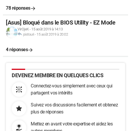
78 réponses
On retrouve donc :
[Asus] Bloqué dans le BIOS Utility - EZ Mode
UEFI Boot: Not Present
UEFI BIOS: Capable
VirOjeK
-
15 août 2019 à 14:13
pistouri
-
15 août 2019 à 20:02
Est-ce suffisant pour savoir si j'ai un bios,, un bios hybride ou
un UEFI ?
4 réponses
Merci pour vos lumières. Ca m'aidera à comprendre comment
fonctionne ce logiciel et me permettre de savoir si je peux
installer XP sur mon PC fixe (ou non).
DEVENEZ MEMBRE EN QUELQUES CLICS
@plusche
Connectez-vous simplement avec ceux qui
partagent vos intérêts
Suivez vos discussions facilement et obtenez
plus de réponses
Mettez en avant votre expertise et aidez les
autres membres