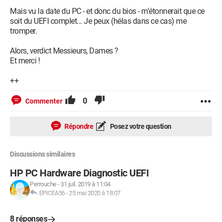
Système en legacy boot avec avec UEFI... C'est donc un
Mais vu la date du PC - et donc du bios - m'étonnerait que ce
hybride ?
soit du UEFI complet... Je peux (hélas dans ce cas) me
tromper.
Sinon, voici le rapport :
https://pastebin.com/eqFZihU7
Alors, verdict Messieurs, Dames ?
Et merci !
HWiNFO64 Version 5.45-3080
++
DESKTOP-1L60L4V -----------------------------------
------------------------
0
Commenter
 [Current Computer]
Répondre
Posez votre question
 [Operating System]
  Operating System:                       Microsoft 
Discussions similaires
Windows 10 Professional (x64) Build 14393.693 (RS1)
  UEFI Boot:                              Not 
HP PC Hardware Diagnostic UEFI
Present
Perrouche
-
31 juil. 2019 à 11:04
EPICEA56
-
25 mai 2020 à 18:07
Motherboard ---------------------------------------
------------------------
8 réponses