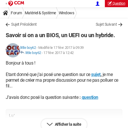
Question
Forum
Matériel & Système
Windows
Sujet Précédent
Sujet Suivant
Savoir si on a un BIOS, un UEFI ou un hybride.
little boy62
-
Modifié le 17 févr. 2017 à 09:39
little boy62
-
17 févr. 2017 à 12:42
Bonjour à tous !
Etant donné que j'ai posé une question sur ce
sujet
,
je me
permet de créer ma propre discussion pour ne pas polluer ce
fil...
J'avais donc posé la question suivante
:
question
Lu'
Afficher la suite