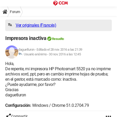
Forum
Ver originales (Francés)
Impresora inactiva
Resuelto
daguetluron
-
Editado el 28 nov. 2016 a las 21:39
Usuario anónimo -
30 nov. 2016 a las 12:45
Hola,
De repente, mi impresora HP Photosmart 5520 ya no imprime
archivos xord, ppt, pero en cambio imprime hojas de prueba;
en el gestor, está marcado como: inactiva.
¿Puede ayudarme, por favor?
Gracias
daguetluron
Configuración:
Windows / Chrome 51.0.2704.79
Compartir