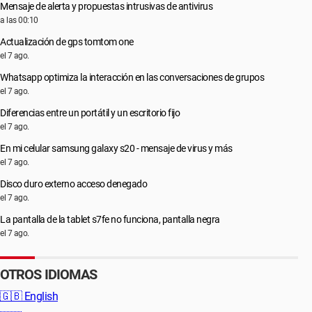
Mensaje de alerta y propuestas intrusivas de antivirus
a las 00:10
Actualización de gps tomtom one
el 7 ago.
Whatsapp optimiza la interacción en las conversaciones de grupos
el 7 ago.
Diferencias entre un portátil y un escritorio fijo
el 7 ago.
En mi celular samsung galaxy s20 - mensaje de virus y más
el 7 ago.
Disco duro externo acceso denegado
el 7 ago.
La pantalla de la tablet s7fe no funciona, pantalla negra
el 7 ago.
OTROS IDIOMAS
🇬🇧
English