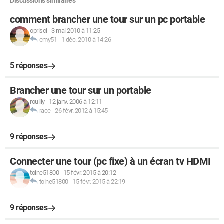
Discussions similaires
comment brancher une tour sur un pc portable
oprisci
-
3 mai 2010 à 11:25
emy51
-
1 déc. 2010 à 14:26
5 réponses
Brancher une tour sur un portable
rouilly
-
12 janv. 2006 à 12:11
race
-
26 févr. 2012 à 15:45
9 réponses
Connecter une tour (pc fixe) à un écran tv HDMI
toine51800
-
15 févr. 2015 à 20:12
toine51800
-
15 févr. 2015 à 22:19
9 réponses