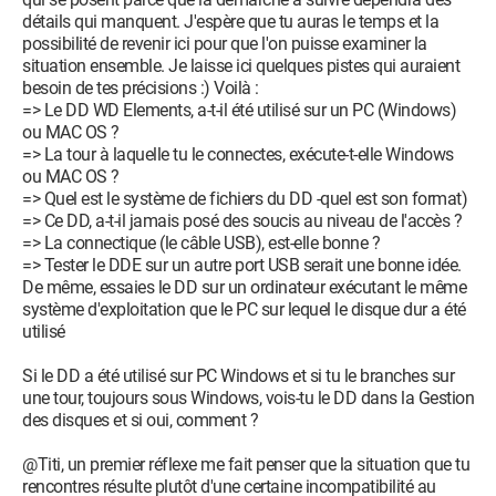
détails qui manquent. J'espère que tu auras le temps et la
possibilité de revenir ici pour que l'on puisse examiner la
situation ensemble. Je laisse ici quelques pistes qui auraient
besoin de tes précisions :) Voilà :
=> Le DD WD Elements, a-t-il été utilisé sur un PC (Windows)
ou MAC OS ?
=> La tour à laquelle tu le connectes, exécute-t-elle Windows
ou MAC OS ?
=> Quel est le système de fichiers du DD -quel est son format)
=> Ce DD, a-t-il jamais posé des soucis au niveau de l'accès ?
=> La connectique (le câble USB), est-elle bonne ?
=> Tester le DDE sur un autre port USB serait une bonne idée.
De même, essaies le DD sur un ordinateur exécutant le même
système d'exploitation que le PC sur lequel le disque dur a été
utilisé
Si le DD a été utilisé sur PC Windows et si tu le branches sur
une tour, toujours sous Windows, vois-tu le DD dans la Gestion
des disques et si oui, comment ?
@Titi, un premier réflexe me fait penser que la situation que tu
rencontres résulte plutôt d'une certaine incompatibilité au