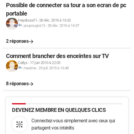
Possible de connecter sa tour a son ecran de pc
portable
HayabuzaTi
-
28 déc. 2016 à 16:32
poupougne13
-
28 déc. 2016 à 16:37
2 réponses
Comment brancher des enceintes sur TV
Callys
-
17 juin 2010 à 22:05
maxime
-
20 juil. 2015 à 16:48
8 réponses
DEVENEZ MEMBRE EN QUELQUES CLICS
Connectez-vous simplement avec ceux qui
partagent vos intérêts