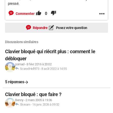
pressé.
0
Commenter
Répondre
Posez votre question
Discussions similaires
Clavier bloqué qui n'écrit plus : comment le
débloquer
pomad
-
8 févr. 2016 à 20:02
ScaredHell973
-
8 août 2022 à 14:55
5 réponses
Clavier bloqué : que faire ?
Benny
-
2 mars 2005 à 19:36
Skream
-
16 janv. 2026 à 09:32