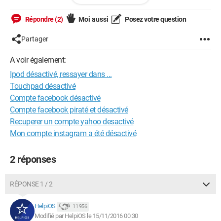
d'accueil en maintenant l'appui dessus. mais rien ne va, la
pomme apparait, et j'ai de nouveau le message sur itunes me
Répondre (2)
Moi aussi
Posez votre question
disant : itunes n'a pas pu se connecter à l'ipod touch car celui
ci est verrouillé par code. vous devez saisir le code sur l'ipod
Partager
touch avant de pouvoir l'utiliser avec itunes.
A voir également:
Là sur l'écran du ipod touch, j'ai écrit : ipod désactivé.
Ipod désactivé, ressayer dans ...
Ressayer dans 24 000 000 minutes : voir photo ci-jointe :
http://www.cjoint.com/c/FKovSxIhgc3
Touchpad désactivé
Compte facebook désactivé
Avez vous des idées
Compte facebook piraté et désactivé
merci
Recuperer un compte yahoo desactivé
Mon compte instagram a été désactivé
2 réponses
RÉPONSE 1 / 2
HelpiOS
11 956
Modifié par HelpiOS le 15/11/2016 00:30