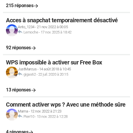
215 réponses
Acces à snapchat temporairement désactivé
Anto_1234
-
21 nov. 2022 à 00:05
Lemoche
-
17 nov. 2025 à 18:42
92 réponses
WPS impossible à activer sur Free Box
JustMarcus
-
14 août 2018 à 10:45
gigas62
-
22 juil. 2020 à 20:15
13 réponses
Comment activer wps ? Avec une méthode sûre
Mama
-
12 nov. 2022 à 21:23
Pierr10
-
13 nov. 2022 à 12:28
4 réponses