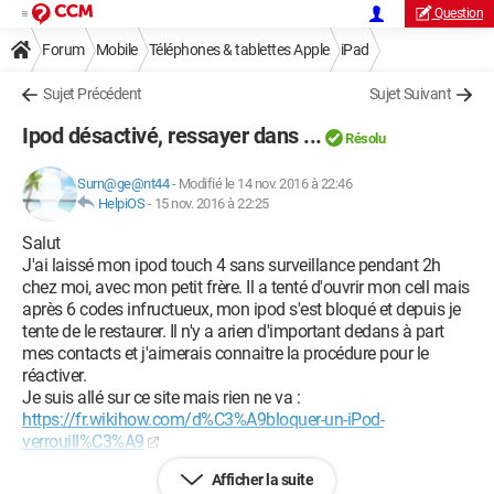
Question
Forum
Mobile
Téléphones & tablettes Apple
iPad
Sujet Précédent
Sujet Suivant
Ipod désactivé, ressayer dans ...
Résolu
Surn@ge@nt44
-
Modifié le 14 nov. 2016 à 22:46
HelpiOS
-
15 nov. 2016 à 22:25
Salut
J'ai laissé mon ipod touch 4 sans surveillance pendant 2h
chez moi, avec mon petit frère. Il a tenté d'ouvrir mon cell mais
après 6 codes infructueux, mon ipod s'est bloqué et depuis je
tente de le restaurer. Il n'y a arien d'important dedans à part
mes contacts et j'aimerais connaitre la procédure pour le
réactiver.
Je suis allé sur ce site mais rien ne va :
https://fr.wikihow.com/d%C3%A9bloquer-un-iPod-
verrouill%C3%A9
Afficher la suite
J'ai beau appuyer longtemps sur les boutons d'allumage et