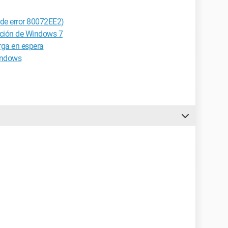
de error 80072EE2)
ación de Windows 7
ga en espera
indows