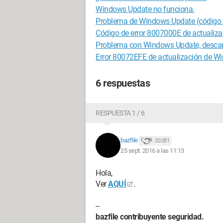
Windows Update no funciona.
Problema de Windows Update (código 
Código de error 8007000E de actualiz
Problema con Windows Update, descar
Error 80072EFE de actualización de W
6 respuestas
RESPUESTA 1 / 6
bazfile
20 281
25 sept. 2016 a las 11:13
Hola,
Ver
AQUÍ
.
--
bazfile contribuyente seguridad.