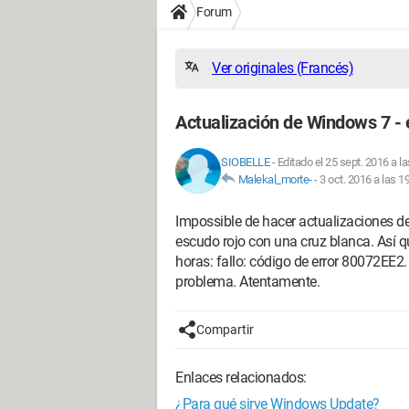
Forum
Ver originales (Francés)
Actualización de Windows 7 -
SIOBELLE
-
Editado el 25 sept. 2016 a l
Malekal_morte-
-
3 oct. 2016 a las 1
Impossible de hacer actualizaciones
escudo rojo con una cruz blanca. Así 
horas: fallo: código de error 80072EE2
problema. Atentamente.
Compartir
Enlaces relacionados:
¿Para qué sirve Windows Update?