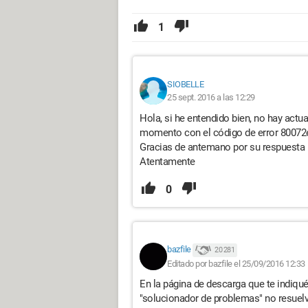
1
SIOBELLE
25 sept. 2016 a las 12:29
Hola, si he entendido bien, no hay act
momento con el código de error 80072
Gracias de antemano por su respuesta
Atentamente
0
bazfile
20 281
Editado por bazfile el 25/09/2016 12:33
En la página de descarga que te indiqué,
"solucionador de problemas" no resuel