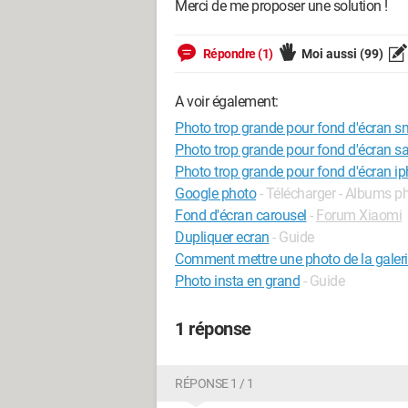
Merci de me proposer une solution !
Répondre (1)
Moi aussi
(99)
A voir également:
Photo trop grande pour fond d'écran 
Photo trop grande pour fond d'écran 
Photo trop grande pour fond d'écran i
Google photo
- Télécharger - Albums p
Fond d'écran carousel
-
Forum Xiaomi
Dupliquer ecran
- Guide
Comment mettre une photo de la galeri
Photo insta en grand
- Guide
1 réponse
RÉPONSE 1 / 1