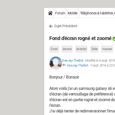
Forum
Mobile
Téléphones & tablettes 
Sujet Précédent
Fond d'écran rogné et zoomé
Écran
Iphone
Android
Taille
Huawei
DeeJay-TheBot
-
Modifié le 6 sept. 201
DeeJay-TheBot
-
7 sept. 2016 à 22:
Bonjour / Bonsoir
Alors voilà j'ai un samsung galaxy s6 e
d'écran (de verrouillage de préférence)
d'écran est en partie rogné et zoomé don
l'écran.
J'ai déjà tenter de redimensionner l'ima