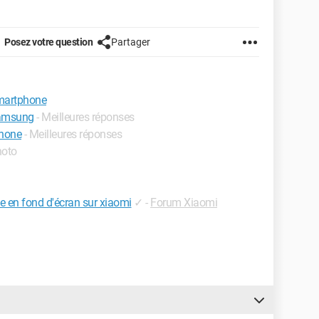
Posez votre question
Partager
smartphone
samsung
- Meilleures réponses
phone
- Meilleures réponses
hoto
e en fond d'écran sur xiaomi
✓
-
Forum Xiaomi