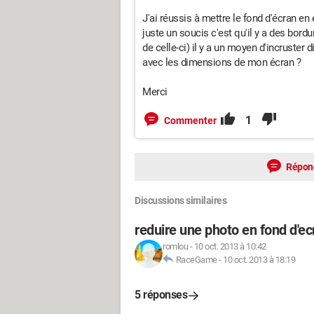
J'ai réussis à mettre le fond d'écran en 
juste un soucis c'est qu'il y a des bord
de celle-ci) il y a un moyen d'incruster
avec les dimensions de mon écran ?
Merci
1
Commenter
Répon
Discussions similaires
reduire une photo en fond d'ec
romlou
-
10 oct. 2013 à 10:42
RaceGame
-
10 oct. 2013 à 18:19
5 réponses