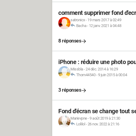
comment supprimer fond d'ecra
satronicx
-
19 mars 2017 à 02:49
Bacha
-
12 janv. 2021 à 04:48
8 réponses
iPhone : réduire une photo pou
Missbla
-
24 déc. 2014 à 16:29
Thom44540
-
9 juin 2015 à 00:04
3 réponses
Fond d'écran se change tout s
Marievpne
-
9 août 2019 à 21:30
Lolilol
-
26 nov. 2022 à 21:16