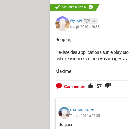
Meilleure réponse
Wynz89
231
6 sept. 2016 à 20:33
Bonjour,
Il existe des applications sur le play
redimensionner ou non vos images avan
Maxime
57
Commenter
DeeJay-TheBot
7 sept. 2016 à 22:05
Bonjour