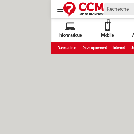
Informatique
Mobile
A
Bureautique
Développement
Internet
Je