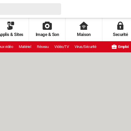
pplis & Sites
Image & Son
Maison
Securité
ux vidéo
Matériel
Réseau
Vidéo/TV
Virus/Sécurité
Emploi