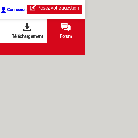
Posez votre
question
Connexion
Téléchargement
Forum