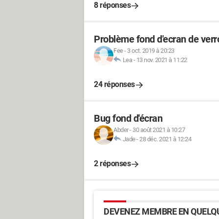
8 réponses
Problème fond d'ecran de verro
Fee
-
3 oct. 2019 à 20:23
Lea
-
13 nov. 2021 à 11:22
24 réponses
Bug fond d'écran
Abder
-
30 août 2021 à 10:27
Jade
-
28 déc. 2021 à 12:24
2 réponses
DEVENEZ MEMBRE EN QUELQU