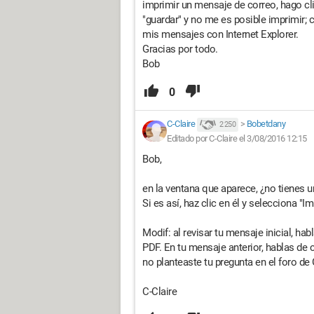
imprimir un mensaje de correo, hago cl
"guardar" y no me es posible imprimir;
mis mensajes con Internet Explorer.
Gracias por todo.
Bob
0
C-Claire
>
Bobetdany
2 250
Editado por C-Claire el 3/08/2016 12:15
Bob,
en la ventana que aparece, ¿no tienes u
Si es así, haz clic en él y selecciona "Im
Modif: al revisar tu mensaje inicial, hab
PDF. En tu mensaje anterior, hablas de 
no planteaste tu pregunta en el foro d
C-Claire