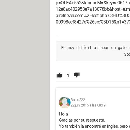
p=OLEA+552&langueM=&key=e0617ad
12e8ac402953e7a13078bb&host=e.ma
alretriever.com%2Flect.php%3FID
00998ecf8427e%26src%3D15&n1=37
--
 Es muy difícil atrapar un gato 
                              So
1
Baloo222
22 jun. 2016 a las 08:19
Hola
Gracias por su respuesta.
Yo también la encontré en inglés, pero 