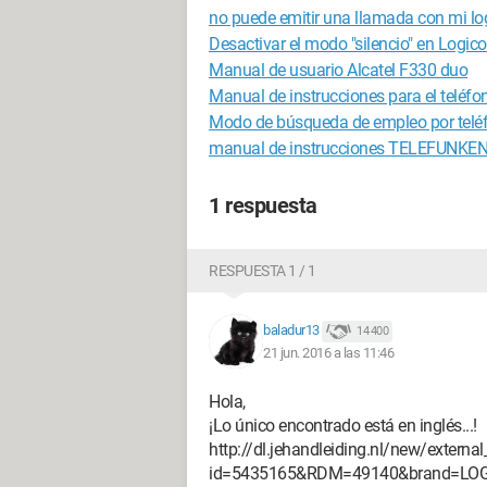
no puede emitir una llamada con mi l
Desactivar el modo "silencio" en Logi
Manual de usuario Alcatel F330 duo
Manual de instrucciones para el teléf
Modo de búsqueda de empleo por tel
manual de instrucciones TELEFUNKE
1 respuesta
RESPUESTA 1 / 1
baladur13
14 400
21 jun. 2016 a las 11:46
Hola,
¡Lo único encontrado está en inglés...!
http://dl.jehandleiding.nl/new/external
id=5435165&RDM=49140&brand=LOGI