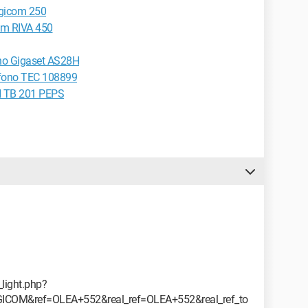
ogicom 250
com RIVA 450
ono Gigaset AS28H
éfono TEC 108899
N TB 201 PEPS
_light.php?
COM&ref=OLEA+552&real_ref=OLEA+552&real_ref_to