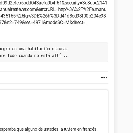
09d2cfcb5bdd043aefa9b4f61&security=3d8dbe2141
nualretriever.com&errorURL=http%3A%2F%2Fe.manu
%3D5435165%26lg%3DE%26h%3Dd41d8cd98f00b204e98
37&n2=749&res=4971&modeSC=M&direct=1
negro en una habitación oscura.
bre todo cuando no está allí...
esperaba que alguno de ustedes la tuviera en francés.