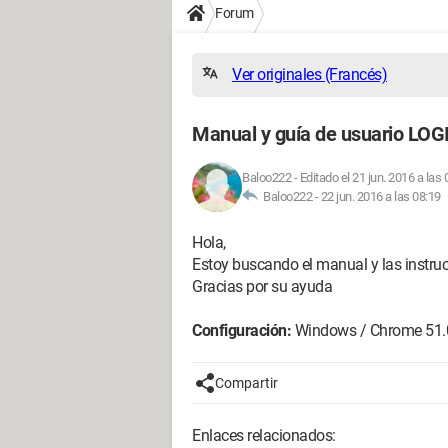
Forum
Ver originales (Francés)
Manual y guía de usuario LO
Baloo222
-
Editado el 21 jun. 2016 a las 
Baloo222 -
22 jun. 2016 a las 08:19
Hola,
Estoy buscando el manual y las instru
Gracias por su ayuda
Configuración:
Windows / Chrome 51.
Compartir
Enlaces relacionados: