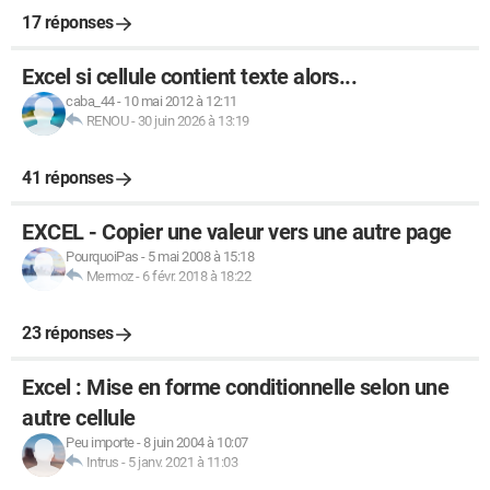
17 réponses
Excel si cellule contient texte alors...
caba_44
-
10 mai 2012 à 12:11
RENOU
-
30 juin 2026 à 13:19
41 réponses
EXCEL - Copier une valeur vers une autre page
PourquoiPas
-
5 mai 2008 à 15:18
Mermoz
-
6 févr. 2018 à 18:22
23 réponses
Excel : Mise en forme conditionnelle selon une
autre cellule
Peu importe
-
8 juin 2004 à 10:07
Intrus
-
5 janv. 2021 à 11:03