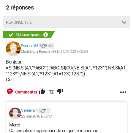
2 réponses
RÉPONSE 1 / 2
Meilleure réponse
Frenchie83
339
Modifié par Frenchie83 le 22/05/2016 05:34
Bonjour
=SI(NB.SI(A1;"*ABC*");"ABC";SI(OU(NB.SI(A1;"*123*");NB.SI(A1;
"123*");NB.SI(A1;"*123");A1=123);123;""))
Cdlt
12
Commenter
Valerieh34
4
22 mai 2016 à 06:17
Merci
Ca semble se rapprocher de ce que je recherche