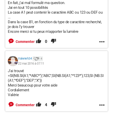
En fait, j'ai mal formulé ma question.
Jai en tout 10 possibilités
La case A1 peut contenir le caractère ABC ou 123 ou DEF ou
...
Dans la case B1, en fonction du type de caractère recherché,
je dois l'y trouver
Encore merci si tu peux m'apporter la lumière
0
Commenter
Valerieh34
4
22 mai 2016 à 07:11
J'ai trouvé
=SI(NB.SI(A1;"*ABC*");"ABC";SI(NB.SI(A1;"*123*");123;SI (NB.SI
(A1;"*DEF");"DEF";"X"))
Merci beaucoup pour votre aide
Cordialement
Valérie
4
Commenter