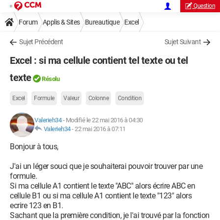
Question
Forum
Applis & Sites
Bureautique
Excel
Sujet Précédent
Sujet Suivant
Excel : si ma cellule contient tel texte ou tel
texte
Résolu
Excel
Formule
Valeur
Colonne
Condition
Valerieh34
-
Modifié le 22 mai 2016 à 04:30
Valerieh34
-
22 mai 2016 à 07:11
Bonjour à tous,
J'ai un léger souci que je souhaiterai pouvoir trouver par une
formule.
Si ma cellule A1 contient le texte "ABC" alors écrire ABC en
cellule B1 ou si ma cellule A1 contient le texte "123" alors
ecrire 123 en B1.
Sachant que la première condition, je l'ai trouvé par la fonction