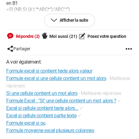
en B1
=SI (NB.SI (A1;"*ABC*");"ABC";"")
Afficher la suite
Comment faire ?
Merci pour votre aide
Valerie
Répondre (2)
Moi aussi
(21)
Posez votre question
Partager
A voir également:
Formule excel si contient texte alors valeur
Formule excel si une cellule contient un mot alors
- Meilleures
réponses
Si une cellule contient un mot alors
- Meilleures réponses
Formule Excel : "SI" une cellule contient un mot, alors ?
✓
Excel si cellule contient texte alors...
✓
Excel si cellule contient partie texte
✓
Formule excel si ou
Formule moyenne excel plusieurs colonnes