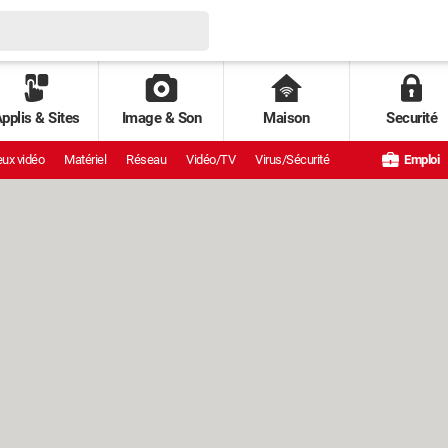
pplis & Sites
Image & Son
Maison
Securité
ux vidéo
Matériel
Réseau
Vidéo/TV
Virus/Sécurité
Emploi