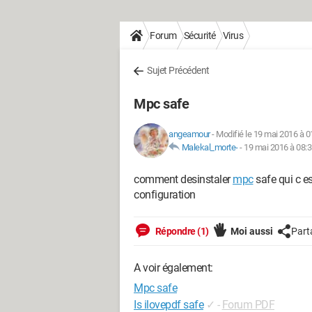
Forum
Sécurité
Virus
Sujet Précédent
Mpc safe
angeamour
-
Modifié le 19 mai 2016 à 0
Malekal_morte-
-
19 mai 2016 à 08:
comment desinstaler
mpc
safe qui c es
configuration
Répondre (1)
Moi aussi
Part
A voir également:
Mpc safe
Is ilovepdf safe
✓
-
Forum PDF