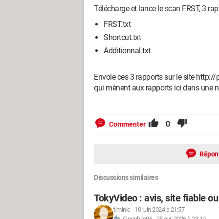
Télécharge et lance le scan FRST, 3 ra
FRST.txt
Shortcut.txt
Additionnal.txt
Envoie ces 3 rapports sur le site http://
qui mènent aux rapports ici dans une no
0
Commenter
Répon
Discussions similaires
TokyVideo : avis, site fiable o
timinie
-
10 juin 2024 à 21:57
Cinephile06
-
25 avr. 2026 à 23:10