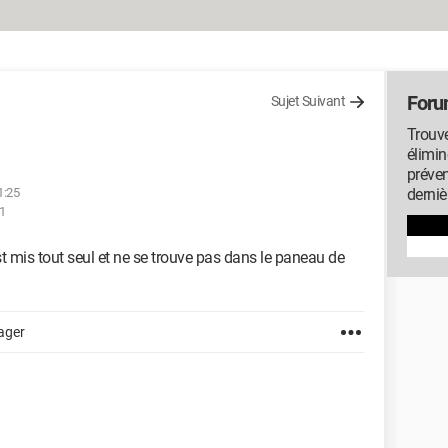
Foru
Sujet Suivant
Trouve
élimin
préven
1:25
derniè
31
t mis tout seul et ne se trouve pas dans le paneau de
ager