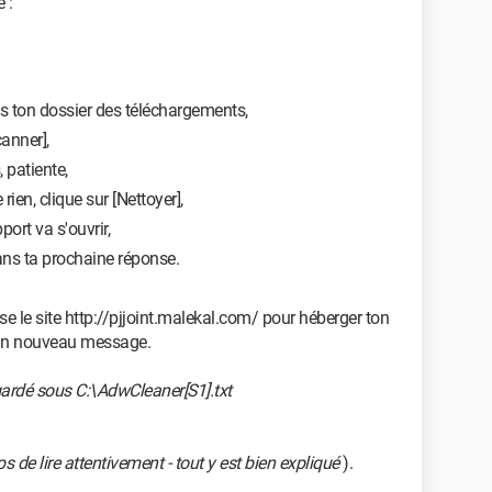
 :
s ton dossier des téléchargements,
anner],
 patiente,
ien, clique sur [Nettoyer],
port va s'ouvrir,
ans ta prochaine réponse.
ise le site http://pjjoint.malekal.com/ pour héberger ton
s un nouveau message.
gardé sous C:\AdwCleaner[S1].txt
s de lire attentivement - tout y est bien expliqué
).