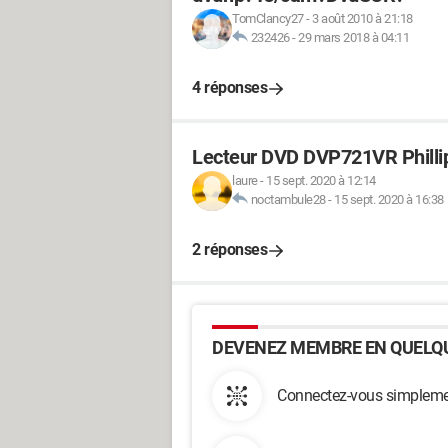
TomClancy27
-
3 août 2010 à 21:18
232426
-
29 mars 2018 à 04:11
4 réponses
Lecteur DVD DVP721VR Phillips
laure
-
15 sept. 2020 à 12:14
noctambule28
-
15 sept. 2020 à 16:38
2 réponses
DEVENEZ MEMBRE EN QUELQU
Connectez-vous simplemen