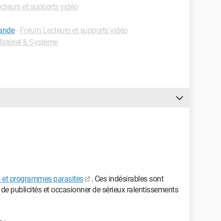
cteurs et supports vidéo
ande
-
Forum Lecteurs et supports vidéo
atériel & Système
 et programmes parasites
. Ces indésirables sont
e publicités et occasionner de sérieux ralentissements