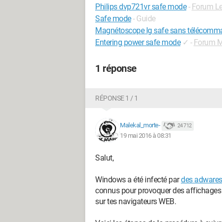
Philips dvp721vr safe mode
-
Forum Le
Safe mode
- Guide
Magnétoscope lg safe sans télécomm
Entering power safe mode
✓
-
Forum M
1 réponse
RÉPONSE 1 / 1
Malekal_morte-
24 712
19 mai 2016 à 08:31
Salut,
Windows a été infecté par
des adwares
connus pour provoquer des affichages d
sur tes navigateurs WEB.