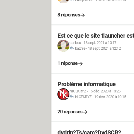
8 réponses
Est ce que le site tlauncher e
caribou
-
18 sept. 2021 à 10:17
bazfile
-
18 sept. 2021 à 12:12
1 réponse
Problème informatique
NICEKRYZ
-
15 déc. 2020 à 13:25
NICEKRYZ
-
19 déc. 2020 à 10:15
20 réponses
dvdrip?Ts/cam?DvdSCR?