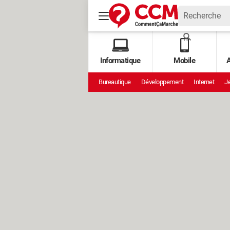
Informatique
Mobile
A
Bureautique
Développement
Internet
Je