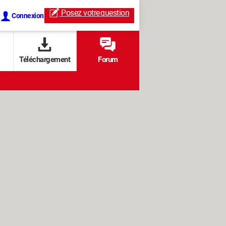
Posez votre
question
Connexion
Téléchargement
Forum