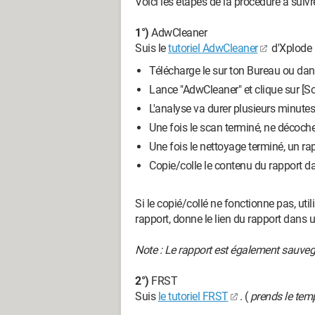
Voici les étapes de la procédure à suivre
1°)
AdwCleaner
Suis le
tutoriel AdwCleaner
d'Xplode
Télécharge le sur ton Bureau ou dan
Lance "AdwCleaner" et clique sur [Sc
L'analyse va durer plusieurs minutes,
Une fois le scan terminé, ne décoche r
Une fois le nettoyage terminé, un rap
Copie/colle le contenu du rapport d
Si le copié/collé ne fonctionne pas, util
rapport, donne le lien du rapport dan
Note : Le rapport est également sauve
2°)
FRST
Suis
le tutoriel FRST
. (
prends le temp