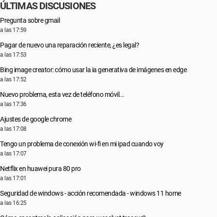
ÚLTIMAS DISCUSIONES
Pregunta sobre gmail
a las 17:59
Pagar de nuevo una reparación reciente, ¿es legal?
a las 17:53
Bing image creator: cómo usar la ia generativa de imágenes en edge
a las 17:52
Nuevo problema, esta vez de teléfono móvil...
a las 17:36
Ajustes de google chrome
a las 17:08
Tengo un problema de conexión wi-fi en mi ipad cuando voy
a las 17:07
Netflix en huawei pura 80 pro
a las 17:01
Seguridad de windows - acción recomendada - windows 11 home
a las 16:25