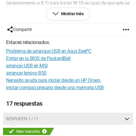
(anteriormente w 8.1) para iniciar W 10 en caso de que este se
volviera rebelde.
Mostrar más
Luego creé mi unidad de recuperación. Todo está bien, por lo
tanto.
Compartir
Pero para arrancar el ordenador, es necesario que esté
configurado para iniciar desde la unidad USB.
Enlaces relacionados:
Busqué la respuesta en el foro de HP (por el Compaq) que
Problema de arranque USB en Asus EeePC
habla un lenguaje informático más allá de mis capacidades -
Le pregunté a Cortana, quien me indicó la página de
Entrar en la BIOS de PackardBell
configuración. Efectivamente, allí se menciona claramente
arrancar USB en MSI
iniciar con una unidad clave, etc.
arrancar lenovo B50
Pero si el ordenador no arranca, creo que no tendré acceso a
Necesito ayuda para iniciar desde un HP Omen.
la configuración... Entonces, ¿cómo debo proceder, por favor?
iniciar compaq presario desde una memoria USB
Gracias de antemano.
9 preguntas planteadas - 8 resueltas. Bravo y gracias a todos.
17 respuestas
RESPUESTA 1 / 17
Mejor respuesta