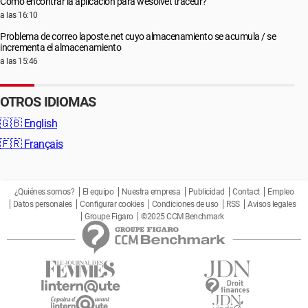
Cómo encontrar la aplicación para wesolvet traceur?
a las 16:10
Problema de correo laposte.net cuyo almacenamiento se acumula / se
incrementa el almacenamiento
a las 15:46
OTROS IDIOMAS
🇬🇧
English
🇫🇷
Français
¿Quiénes somos?
El equipo
Nuestra empresa
Publicidad
Contact
Empleo
Datos personales
Configurar cookies
Condiciones de uso
RSS
Avisos legales
Groupe Figaro
©2025 CCM Benchmark