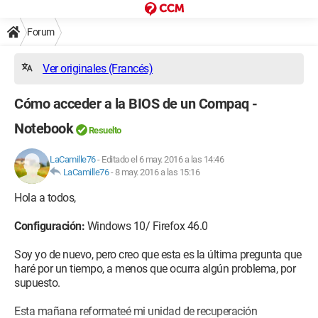
Forum
Ver originales (Francés)
Cómo acceder a la BIOS de un Compaq -
Notebook
Resuelto
LaCamille76
-
Editado el 6 may. 2016 a las 14:46
LaCamille76
-
8 may. 2016 a las 15:16
Hola a todos,
Configuración:
Windows 10/ Firefox 46.0
Soy yo de nuevo, pero creo que esta es la última pregunta que
haré por un tiempo, a menos que ocurra algún problema, por
supuesto.
Esta mañana reformateé mi unidad de recuperación