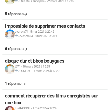
Utilisateur anonyme
-
22 mars 2022 à 17:15
5 réponses
Impossible de supprimer mes contacts
evanora74
-
5 mai 2021 à 20:42
evanora74
-
8 mai 2021 à 20:11
6 réponses
disque dur et bbox bouygues
t671
-
10 mars 2025 à 15:25
CCMBot
-
11 mars 2025 à 17:29
1 réponse
comment récupérer des films enregistrés sur
une box
FRANCOISE
-
1 mai 2015 à 12:24