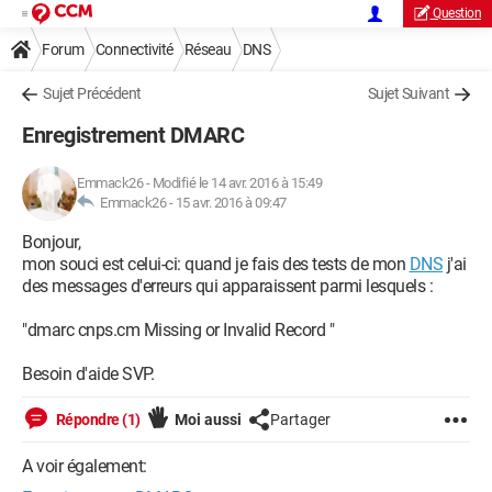
Question
Forum
Connectivité
Réseau
DNS
Sujet Précédent
Sujet Suivant
Enregistrement DMARC
Emmack26
-
Modifié le 14 avr. 2016 à 15:49
Emmack26 -
15 avr. 2016 à 09:47
Bonjour,
mon souci est celui-ci: quand je fais des tests de mon
DNS
j'ai
des messages d'erreurs qui apparaissent parmi lesquels :
"dmarc cnps.cm Missing or Invalid Record "
Besoin d'aide SVP.
Répondre (1)
Moi aussi
Partager
A voir également: