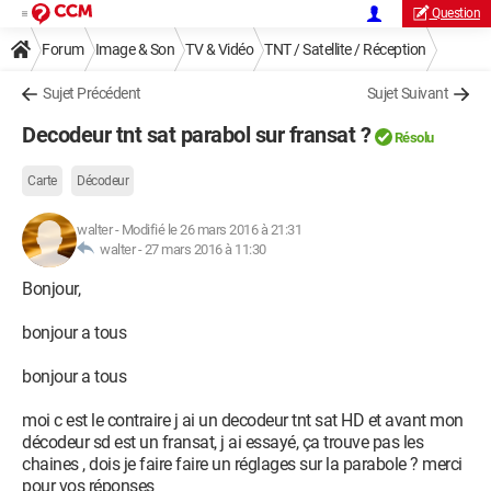
Question
Forum
Image & Son
TV & Vidéo
TNT / Satellite / Réception
Sujet Précédent
Sujet Suivant
Decodeur tnt sat parabol sur fransat ?
Résolu
Carte
Décodeur
walter
-
Modifié le 26 mars 2016 à 21:31
walter -
27 mars 2016 à 11:30
Bonjour,
bonjour a tous
bonjour a tous
moi c est le contraire j ai un decodeur tnt sat HD et avant mon
décodeur sd est un fransat, j ai essayé, ça trouve pas les
chaines , dois je faire faire un réglages sur la parabole ? merci
pour vos réponses