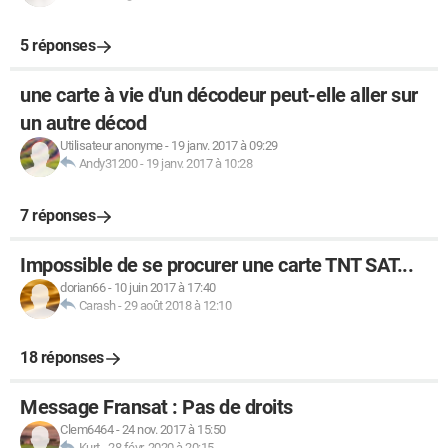
5 réponses
une carte à vie d'un décodeur peut-elle aller sur
un autre décod
Utilisateur anonyme
-
19 janv. 2017 à 09:29
Andy31200
-
19 janv. 2017 à 10:28
7 réponses
Impossible de se procurer une carte TNT SAT...
dorian66
-
10 juin 2017 à 17:40
Carash
-
29 août 2018 à 12:10
18 réponses
Message Fransat : Pas de droits
Clem6464
-
24 nov. 2017 à 15:50
Kurt
-
28 févr. 2020 à 20:15