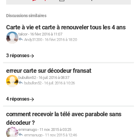
Discussions similaires
Carte à vie et carte à renouveler tous les 4 ans
talcor
-
16 févr. 2016 à 11:07
Andy31200
-
16 févr. 2016 à 18:20
3 réponses
erreur carte sur décodeur fransat
bubullon52
-
16 juil. 2016 à 08:37
bubullon52
-
16 juil. 2016 à 10:26
4 réponses
comment recevoir la télé avec parabole sans
décodeur ?
emmanugo
-
11 nov. 2015 à 03:25
emmanugo
-
11 nov. 2015 à 12:46