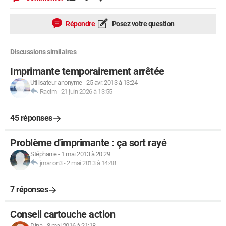
Répondre
Posez votre question
Discussions similaires
Imprimante temporairement arrêtée
Utilisateur anonyme
-
25 avr. 2013 à 13:24
Racim
-
21 juin 2026 à 13:55
45 réponses
Problème d'imprimante : ça sort rayé
Stéphanie
-
1 mai 2013 à 20:29
jmarion3
-
2 mai 2013 à 14:48
7 réponses
Conseil cartouche action
Dina
-
8 mai 2016 à 21:18