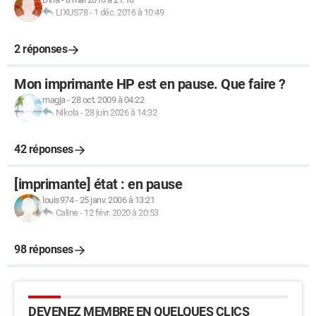
LIXUS78
-
1 déc. 2016 à 10:49
2 réponses
Mon imprimante HP est en pause. Que faire ?
magja
-
28 oct. 2009 à 04:22
Nikola
-
28 juin 2026 à 14:32
42 réponses
[imprimante] état : en pause
louis974
-
25 janv. 2006 à 13:21
Caline
-
12 févr. 2020 à 20:53
98 réponses
DEVENEZ MEMBRE EN QUELQUES CLICS