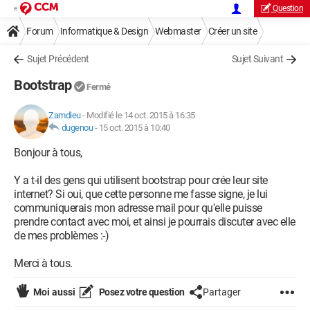
Question
Forum
Informatique & Design
Webmaster
Créer un site
Sujet Précédent
Sujet Suivant
Bootstrap
Fermé
Zamdieu
-
Modifié le 14 oct. 2015 à 16:35
dugenou
-
15 oct. 2015 à 10:40
Bonjour à tous,
Y a t-il des gens qui utilisent bootstrap pour crée leur site
internet? Si oui, que cette personne me fasse signe, je lui
communiquerais mon adresse mail pour qu'elle puisse
prendre contact avec moi, et ainsi je pourrais discuter avec elle
de mes problèmes :-)
Merci à tous.
Moi aussi
Posez votre question
Partager