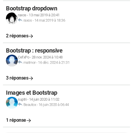
Bootstrap dropdown
raxos
-
13 mai 2019 à 20:41
raxos
-
14 mai 2019 à 18:36
2 réponses
Bootstrap : responsive
CefxPo
-
28 nov. 2024 à 10:48
matmor
-
16 déc. 2024 à 21:31
3 réponses
Images et Bootstrap
suptri
-
14 juin 2020 à 11:02
Beautox
-
16 juin 2020 à 06:44
1 réponse