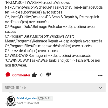
"HKLM\SOFTWARE\Microsoft\Windows
NT\CurrentVersion\Schedule\TaskCache\Tree\ReimageUpda
ter" => clé supprimé(es) avec succès
C:\Users\Public\Desktop\PC Scan & Repair by Reimage.lnk
=> déplacé(es) avec succès
C:\ProgramData\Reimage Protector => déplacé(es) avec
succès
C:\ProgramData\Microsoft\Windows\Start
Menu\Programs\Reimage Repair => déplacé(es) avec succès
C:\Program Files\Reimage => déplacé(es) avec succès
C:\rei => déplacé(es) avec succès
C:\WINDOWS\Reimage.ini => déplacé(es) avec succès
"C:\WINDOWS\Tasks\Wse_binkiland.job" => Fichier/Dossier
non trouvé(e).
0
Commenter
RÉPONSE 4 / 6
Malekal_morte-
24 711
6 oct. 2015 à 16:35