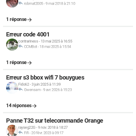
robmat2005
-
9 mai 2018 à 21:10
1 réponse
Erreur code 4001
contrariness
-
13 mai 2025 à 16:55
CCMBot
-
18 mai 2025 à 15:54
1 réponse
Erreur s3 bbox wifi 7 bouygues
Fido62
-
3 juin 2025 à 11:39
Gwensam
-
9 avr. 2026 à 15:23
14 réponses
Panne T32 sur telecommande Orange
rayseg22G
-
9 nov. 2018 à 18:27
Fifi
-
20 févr. 2023 à 09:17