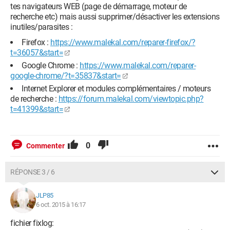
tes navigateurs WEB (page de démarrage, moteur de
recherche etc) mais aussi supprimer/désactiver les extensions
inutiles/parasites :
Firefox :
https://www.malekal.com/reparer-firefox/?
t=36057&start=
Google Chrome :
https://www.malekal.com/reparer-
google-chrome/?t=35837&start=
Internet Explorer et modules complémentaires / moteurs
de recherche :
https://forum.malekal.com/viewtopic.php?
t=41399&start=
0
Commenter
RÉPONSE 3 / 6
JLP85
6 oct. 2015 à 16:17
fichier fixlog: