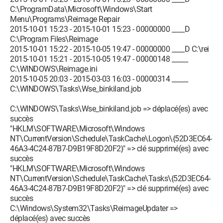
C:\ProgramData\Microsoft\Windows\Start
Menu\Programs\Reimage Repair
2015-10-01 15:23 - 2015-10-01 15:23 - 00000000 ____D
C:\Program Files\Reimage
2015-10-01 15:22 - 2015-10-05 19:47 - 00000000 ____D C:\rei
2015-10-01 15:21 - 2015-10-05 19:47 - 00000148 _____
C:\WINDOWS\Reimage.ini
2015-10-05 20:03 - 2015-03-03 16:03 - 00000314 _____
C:\WINDOWS\Tasks\Wse_binkiland.job
C:\WINDOWS\Tasks\Wse_binkiland.job => déplacé(es) avec
succès
"HKLM\SOFTWARE\Microsoft\Windows
NT\CurrentVersion\Schedule\TaskCache\Logon\{52D3EC64-
46A3-4C24-87B7-D9B19F8D20F2}" => clé supprimé(es) avec
succès
"HKLM\SOFTWARE\Microsoft\Windows
NT\CurrentVersion\Schedule\TaskCache\Tasks\{52D3EC64-
46A3-4C24-87B7-D9B19F8D20F2}" => clé supprimé(es) avec
succès
C:\Windows\System32\Tasks\ReimageUpdater =>
déplacé(es) avec succès