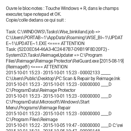
Ouvre le bloc-notes : Touche Windows + R, dans le champs
executer, tape notepad et OK.
Copie/colle dedans ce qui suit :
Task: C:\WINDOWS\Tasks\Wse_binkiland.job =>
C:\Users\PORTAB~1\AppData\Roaming\WSE_BI~1\UPDAT
E~1\UPDATE~1.EXE <==== ATTENTION
Task: {52D3EC64-46A3-4C24-87B7-D9B19F8D20F2} -
System32\Tasks\ReimageUpdater => C:\Program
Files\Reimage\Reimage Protector\ReiGuard.exe [2015-08-19]
(Reimage®) <==== ATTENTION
2015-10-01 15:23 - 2015-10-01 15:23 - 00002133 _____
C:\Users\Public\Desktop\PC Scan & Repair by Reimage.lnk
2015-10-01 15:23 - 2015-10-01 15:23 - 00000000 ____D
C:\ProgramData\Reimage Protector
2015-10-01 15:23 - 2015-10-01 15:23 - 00000000 ____D
C:\ProgramData\Microsoft\Windows\Start
Menu\Programs\Reimage Repair
2015-10-01 15:23 - 2015-10-01 15:23 - 00000000 ____D
C:\Program Files\Reimage
2015-10-01 15:22 - 2015-10-05 19:47 - 00000000 ____D C:\rei