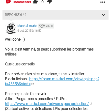
0
Commenter
RÉPONSE 6 / 6
Malekal_morte-
24 711
6 oct. 2015 à 16:50
well done =)
Voila, c'est terminé, tu peux supprimer les programmes
utilisés.
Quelques conseils :
Pour prévenir les sites malicieux, tu peux installer
Blockulicious :
https://forum.malekal.com/viewtopic.php?
t=46656&start=
Pour ne plus te faire avoir.
A lire - Programmes parasites / PUPs :
https://www.malekal.com/adwares-pup-protection/
(Surtout active les détections LPIs pour détecter les