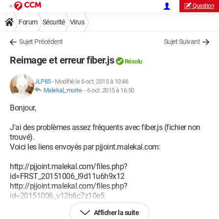
Question
Forum
Sécurité
Virus
Sujet Précédent
Sujet Suivant
Reimage et erreur fiber.js
Résolu
JLP85
-
Modifié le 6 oct. 2015 à 10:46
Malekal_morte-
-
6 oct. 2015 à 16:50
Bonjour,
J'ai des problèmes assez fréquents avec fiber.js (fichier non
trouvé).
Voici les liens envoyés par pjjoint.malekal.com:
http://pjjoint.malekal.com/files.php?
id=FRST_20151006_l9d11u6h9x12
http://pjjoint.malekal.com/files.php?
id=20151006_v12h6c7z10e5
http://pjjoint.malekal.com/files.php?
Afficher la suite
id=20151006_k9p6u11v8v13