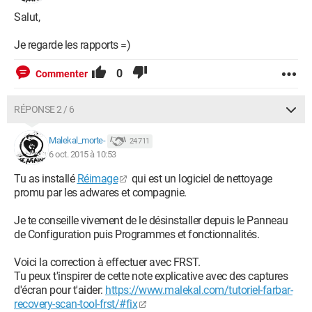
Salut,
Je regarde les rapports =)
0
Commenter
RÉPONSE 2 / 6
Malekal_morte-
24 711
6 oct. 2015 à 10:53
Tu as installé
Réimage
qui est un logiciel de nettoyage
promu par les adwares et compagnie.
Je te conseille vivement de le désinstaller depuis le Panneau
de Configuration puis Programmes et fonctionnalités.
Voici la correction à effectuer avec FRST.
Tu peux t'inspirer de cette note explicative avec des captures
d'écran pour t'aider:
https://www.malekal.com/tutoriel-farbar-
recovery-scan-tool-frst/#fix