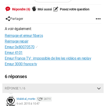
Merci pour votre aide.
Répondre (6)
Moi aussi
Posez votre question
Partager
A voir également:
Reimage et erreur fiber.js
Reimage repair
Erreur 0x80070570
✓
Erreur 4101
Erreur France TV : impossible de lire les vidéos en replay
Erreur 3000 france tv
6 réponses
RÉPONSE 1 / 6
Malekal_morte-
24 711
6 oct. 2015 à 10:47