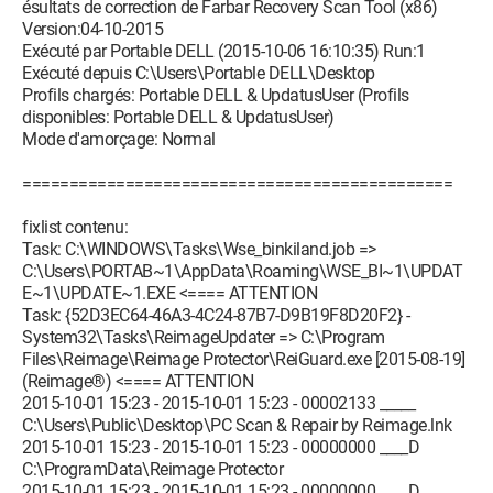
ésultats de correction de Farbar Recovery Scan Tool (x86)
Version:04-10-2015
Exécuté par Portable DELL (2015-10-06 16:10:35) Run:1
Exécuté depuis C:\Users\Portable DELL\Desktop
Profils chargés: Portable DELL & UpdatusUser (Profils
disponibles: Portable DELL & UpdatusUser)
Mode d'amorçage: Normal
==============================================
fixlist contenu:
Task: C:\WINDOWS\Tasks\Wse_binkiland.job =>
C:\Users\PORTAB~1\AppData\Roaming\WSE_BI~1\UPDAT
E~1\UPDATE~1.EXE <==== ATTENTION
Task: {52D3EC64-46A3-4C24-87B7-D9B19F8D20F2} -
System32\Tasks\ReimageUpdater => C:\Program
Files\Reimage\Reimage Protector\ReiGuard.exe [2015-08-19]
(Reimage®) <==== ATTENTION
2015-10-01 15:23 - 2015-10-01 15:23 - 00002133 _____
C:\Users\Public\Desktop\PC Scan & Repair by Reimage.lnk
2015-10-01 15:23 - 2015-10-01 15:23 - 00000000 ____D
C:\ProgramData\Reimage Protector
2015-10-01 15:23 - 2015-10-01 15:23 - 00000000 ____D