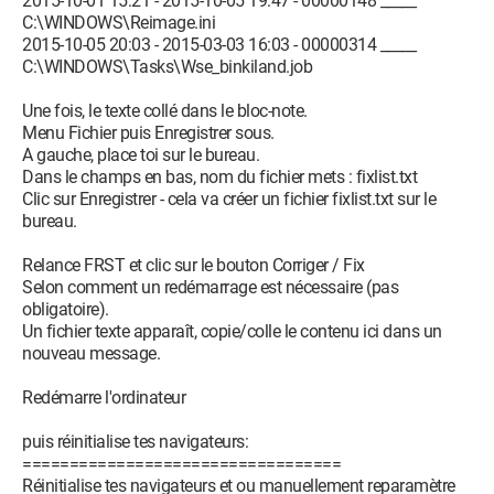
2015-10-01 15:21 - 2015-10-05 19:47 - 00000148 _____
C:\WINDOWS\Reimage.ini
2015-10-05 20:03 - 2015-03-03 16:03 - 00000314 _____
C:\WINDOWS\Tasks\Wse_binkiland.job
Une fois, le texte collé dans le bloc-note.
Menu Fichier puis Enregistrer sous.
A gauche, place toi sur le bureau.
Dans le champs en bas, nom du fichier mets : fixlist.txt
Clic sur Enregistrer - cela va créer un fichier fixlist.txt sur le
bureau.
Relance FRST et clic sur le bouton Corriger / Fix
Selon comment un redémarrage est nécessaire (pas
obligatoire).
Un fichier texte apparaît, copie/colle le contenu ici dans un
nouveau message.
Redémarre l'ordinateur
puis réinitialise tes navigateurs:
==================================
Réinitialise tes navigateurs et ou manuellement reparamètre