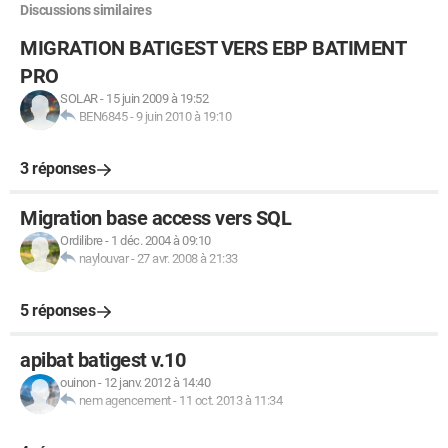
Discussions similaires
MIGRATION BATIGEST VERS EBP BATIMENT
PRO
SOLAR
-
15 juin 2009 à 19:52
BEN6845
-
9 juin 2010 à 19:10
3 réponses
Migration base access vers SQL
Ordilibre
-
1 déc. 2004 à 09:10
naylouvar
-
27 avr. 2008 à 21:33
5 réponses
apibat batigest v.10
ouinon
-
12 janv. 2012 à 14:40
nem agencement
-
11 oct. 2013 à 11:34