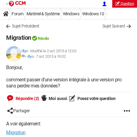
Question
Forum
Matériel & Système
Windows
Windows 10
Sujet Précédent
Sujet Suivant
Migration
Résolu
rllyo
-
Modifié le 2 oct. 2015 à 12:03
rllyo
-
7 oct. 2015 à 19:32
Bonjour,
comment passer d'une version intégrale à une version pro
sans perdre mes données?
Répondre (2)
Moi aussi
Posez votre question
Partager
A voir également:
Migration