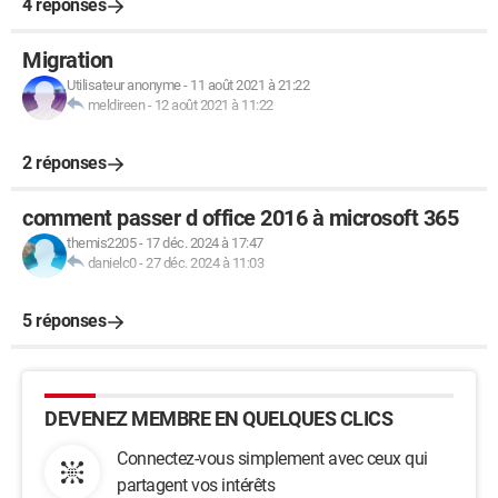
4 réponses
Migration
Utilisateur anonyme
-
11 août 2021 à 21:22
meldireen
-
12 août 2021 à 11:22
2 réponses
comment passer d office 2016 à microsoft 365
themis2205
-
17 déc. 2024 à 17:47
danielc0
-
27 déc. 2024 à 11:03
5 réponses
DEVENEZ MEMBRE EN QUELQUES CLICS
Connectez-vous simplement avec ceux qui
partagent vos intérêts