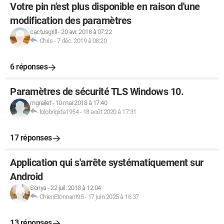
Votre pin n'est plus disponible en raison d'une
modification des paramètres
cactusgrill
-
20 avr. 2018 à 07:22
Chris
-
7 déc. 2019 à 08:20
6 réponses
Paramètres de sécurité TLS Windows 10.
mgrailet
-
10 mai 2018 à 17:40
lolobrigida1954
-
18 août 2020 à 17:31
17 réponses
Application qui s'arrête systématiquement sur
Android
Sonya
-
22 juil. 2018 à 12:04
ChienEtonnant95
-
17 juin 2025 à 16:37
13 réponses