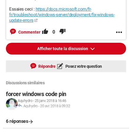
Essaies ceci :
https://docs.microsoft.com/fr-
fr/troubleshoot/windows-server/deployment/fix-windows-
update-errors
0
Commenter
Afficher toute la discussion
Répondre
Posez votre question
Discussions similaires
forcer windows code pin
Aquhydro
-
25 janv. 2018 à 16:46
Aquhydro
-
20 avr. 2018 à 09:32
6 réponses