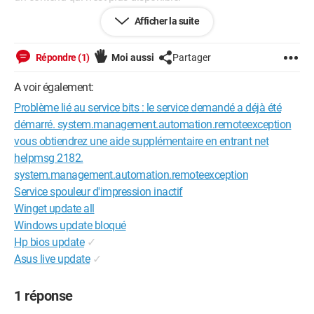
Afficher la suite
Mes mises à jours ne se font pas et je n'arrive donc pas à
passer à Windows 10.
Répondre (1)
Moi aussi
Partager
A noter que je suis connecté à mon compte utilisateur
administrateur, et je suis sous Windows 8.1. Anti virus Eset 32.
A voir également:
Problème lié au service bits : le service demandé a déjà été
Quelqu'un peut-il me dépanner ?
démarré. system.management.automation.remoteexception
Merci d'avance.
vous obtiendrez une aide supplémentaire en entrant net
helpmsg 2182.
system.management.automation.remoteexception
Service spouleur d'impression inactif
Winget update all
Windows update bloqué
Hp bios update
✓
Asus live update
✓
1 réponse