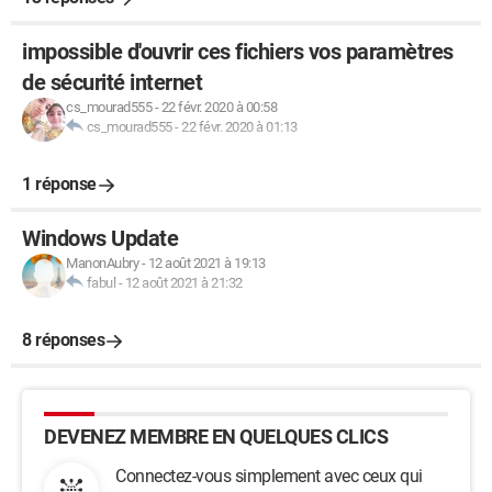
impossible d'ouvrir ces fichiers vos paramètres
de sécurité internet
cs_mourad555
-
22 févr. 2020 à 00:58
cs_mourad555
-
22 févr. 2020 à 01:13
1 réponse
Windows Update
ManonAubry
-
12 août 2021 à 19:13
fabul
-
12 août 2021 à 21:32
8 réponses
DEVENEZ MEMBRE EN QUELQUES CLICS
Connectez-vous simplement avec ceux qui