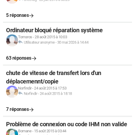
5 réponses
Ordinateur bloqué réparation système
Tomsros
-
28 août 2015 à 10:03
Utilisateur anonyme
-
30 mai 2026 à 14:44
63 réponses
chute de vitesse de transfert lors d'un
déplacemennt/copie
Norfindir
-
24 août 2015 à 17:53
Norfindir
-
24 août 2015 à 18:18
7 réponses
Problème de connexion ou code IHM non valide
Bomane
-
15 août 2015 à 03:44