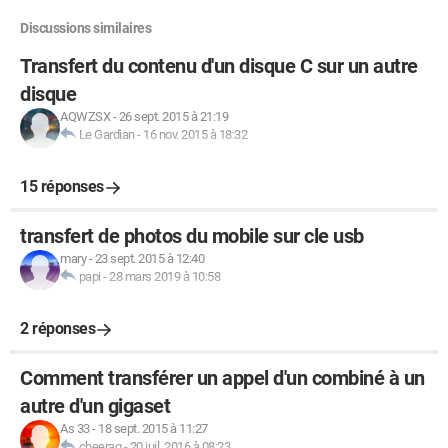
Discussions similaires
Transfert du contenu d'un disque C sur un autre
disque
AQWZSX
-
26 sept. 2015 à 21:19
Le Gardian
-
16 nov. 2015 à 18:32
15 réponses
transfert de photos du mobile sur cle usb
mary
-
23 sept. 2015 à 12:40
papi
-
28 mars 2019 à 10:58
2 réponses
Comment transférer un appel d'un combiné à un
autre d'un gigaset
As 33
-
18 sept. 2015 à 11:27
cheerag
-
20 juil. 2016 à 08:23