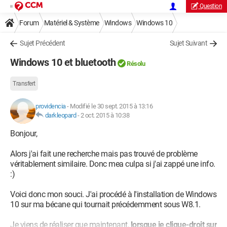
Question
Forum
Matériel & Système
Windows
Windows 10
Sujet Précédent
Sujet Suivant
Windows 10 et bluetooth
Résolu
Transfert
providencia
-
Modifié le 30 sept. 2015 à 13:16
darkleopard
-
2 oct. 2015 à 10:38
Bonjour,
Alors j'ai fait une recherche mais pas trouvé de problème
véritablement similaire. Donc mea culpa si j'ai zappé une info.
:)
Voici donc mon souci. J'ai procédé à l'installation de Windows
10 sur ma bécane qui tournait précédemment sous W8.1.
Je viens de réaliser que maintenant,
lorsque je clique-droit sur