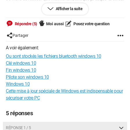
un document ou une photo, je n'ai plus dans le menu qui
Afficher la suite
s'ouvre, l'option me permettant un envoi dudit document par
bluetooth
.
Répondre (5)
Moi aussi
Posez votre question
Partager
A voir également:
Ou sont stockés les fichiers bluetooth windows 10
Clé windows 10
Fin windows 10
Pilote son windows 10
Windows 10
Cette mise à jour spéciale de Windows est indispensable pour
sécuriser votre PC
5 réponses
RÉPONSE 1 / 5