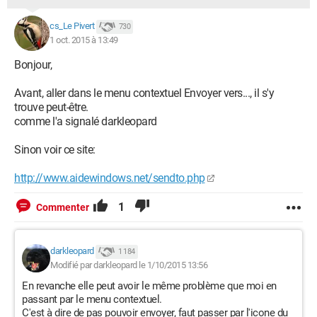
(une autre MAJ de ce matin a intercalé une ligne "changement
de lecteur" mais toujours pas le bluetooth...).
cs_Le Pivert
730
1 oct. 2015 à 13:49
J'ai tenté de revenir à la version pilote antérieure, sans succès.
Bonjour,
Edit : Je peux en revanche envoyer en passant par l'icône de la
barre des tâches puis "envoyer un fichier" => sélectionner
Avant, aller dans le menu contextuel Envoyer vers..., il s'y
appareil => rechercher fichier => envoi
trouve peut-être.
comme l'a signalé darkleopard
Impossible aussi d'envoyer un document à mon ordi depuis
une autre source
Sinon voir ce site:
. J'ai un message d'échec bien que tous les
appareils soient couplés (appairés).
Sous W8 je n'ai jamais eu la moindre manip que ce soit à faire
http://www.aidewindows.net/sendto.php
mis à part de les détecter puis synchroniser.
1
Commenter
D'autres "victimes" ? Des idées (qui ne nécessitent pas Bac+8
en informatique^^) ?
darkleopard
1 184
Merki. ;)
Modifié par darkleopard le 1/10/2015 13:56
En revanche elle peut avoir le même problème que moi en
passant par le menu contextuel.
C'est à dire de pas pouvoir envoyer, faut passer par l'icone du