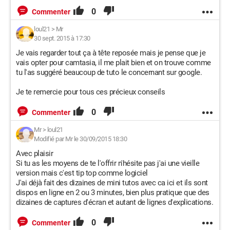
0
Commenter
loul21
>
Mr
30 sept. 2015 à 17:30
Je vais regarder tout ça à tête reposée mais je pense que je
vais opter pour camtasia, il me plait bien et on trouve comme
tu l'as suggéré beaucoup de tuto le concernant sur google.
Je te remercie pour tous ces précieux conseils
0
Commenter
Mr
>
loul21
Modifié par Mr le 30/09/2015 18:30
Avec plaisir
Si tu as les moyens de te l'offrir n'hésite pas j'ai une vieille
version mais c'est tip top comme logiciel
J'ai déjà fait des dizaines de mini tutos avec ca ici et ils sont
dispos en ligne en 2 ou 3 minutes, bien plus pratique que des
dizaines de captures d'écran et autant de lignes d'explications.
0
Commenter