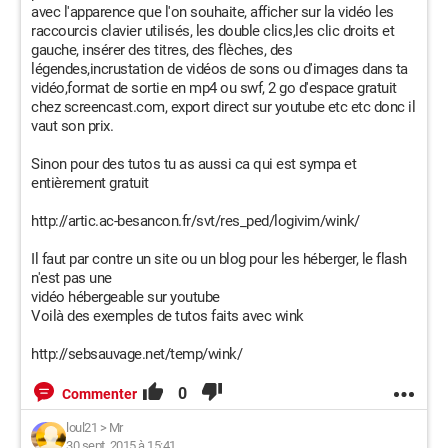
avec l'apparence que l'on souhaite, afficher sur la vidéo les
raccourcis clavier utilisés, les double clics,les clic droits et
gauche, insérer des titres, des flèches, des
légendes,incrustation de vidéos de sons ou d'images dans ta
vidéo,format de sortie en mp4 ou swf, 2 go d'espace gratuit
chez screencast.com, export direct sur youtube etc etc donc il
vaut son prix.
Sinon pour des tutos tu as aussi ca qui est sympa et
entièrement gratuit
http://artic.ac-besancon.fr/svt/res_ped/logivim/wink/
Il faut par contre un site ou un blog pour les héberger, le flash
n'est pas une
vidéo hébergeable sur youtube
Voilà des exemples de tutos faits avec wink
http://sebsauvage.net/temp/wink/
0
Commenter
loul21
>
Mr
30 sept. 2015 à 15:41