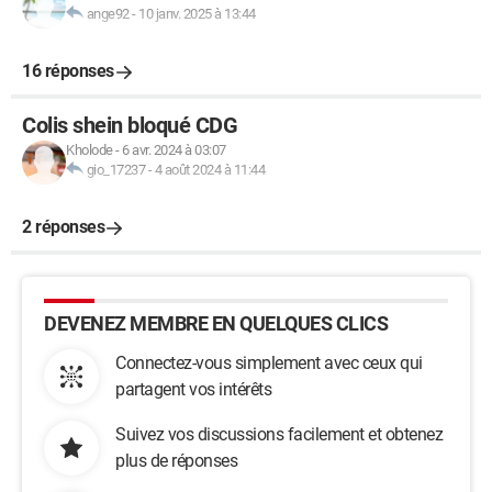
ange92
-
10 janv. 2025 à 13:44
16 réponses
Colis shein bloqué CDG
Kholode
-
6 avr. 2024 à 03:07
gio_17237
-
4 août 2024 à 11:44
2 réponses
DEVENEZ MEMBRE EN QUELQUES CLICS
Connectez-vous simplement avec ceux qui
partagent vos intérêts
Suivez vos discussions facilement et obtenez
plus de réponses