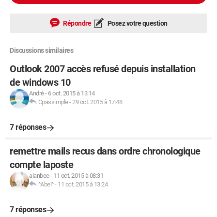
Répondre
Posez votre question
Discussions similaires
Outlook 2007 accès refusé depuis installation
de windows 10
André
-
6 oct. 2015 à 13:14
Cpassimple
-
29 oct. 2015 à 17:48
7 réponses
remettre mails recus dans ordre chronologique
compte laposte
alanbee
-
11 oct. 2015 à 08:31
^Abel^
-
11 oct. 2015 à 13:24
7 réponses