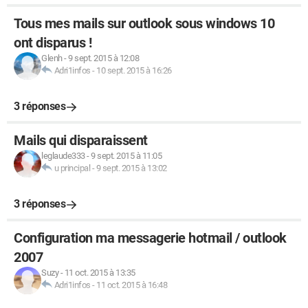
Tous mes mails sur outlook sous windows 10
ont disparus !
Glenh
-
9 sept. 2015 à 12:08
Adri1infos
-
10 sept. 2015 à 16:26
3 réponses
Mails qui disparaissent
leglaude333
-
9 sept. 2015 à 11:05
u principal
-
9 sept. 2015 à 13:02
3 réponses
Configuration ma messagerie hotmail / outlook
2007
Suzy
-
11 oct. 2015 à 13:35
Adri1infos
-
11 oct. 2015 à 16:48