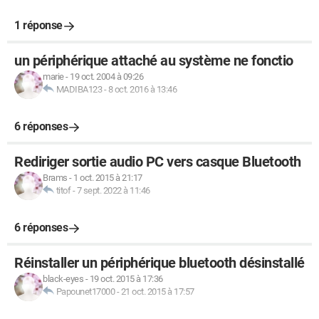
1 réponse
un périphérique attaché au système ne fonctio
marie
-
19 oct. 2004 à 09:26
MADIBA123
-
8 oct. 2016 à 13:46
6 réponses
Rediriger sortie audio PC vers casque Bluetooth
Brams
-
1 oct. 2015 à 21:17
titof
-
7 sept. 2022 à 11:46
6 réponses
Réinstaller un périphérique bluetooth désinstallé
black-eyes
-
19 oct. 2015 à 17:36
Papounet17000
-
21 oct. 2015 à 17:57