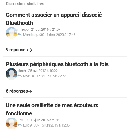
Discussions similaires
Comment associer un appareil dissocié
Bluethooth
n_hope
-
21 avr. 2016 à 21:07
Mandraque30
-
1 déc. 2023 à 17:46
9 réponses
Plusieurs périphériques bluetooth à la fois
xtech
-
25 avr. 2012 à 10:02
Nwd14
-
12 oct. 2016 à 22:53
6 réponses
Une seule oreillette de mes écouteurs
fonctionne
EME57
-
15 juin 2015 à 21:12
Luigi9133
-
16 juin 2015 à 12:06