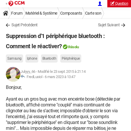
Question
Forum
Matériel & Système
Composants
Carte son
Sujet Précédent
Sujet Suivant
Suppression d'1 périphérique bluetooth :
Comment le réactiver?
Résolu
Samsung
Iphone
Bluetooth
Périphérique
Julyyy_66
-
Modifié le 23 sept. 2015 à 21:14
FredLuxiol -
6 mars 2023 à 13:47
Bonjour,
Ayant eu un gros bug avec mon enceinte bose (détectée par
bluetooth, affiché comme "couplé" mais continuant de
clignoter au lieu de s'activer, impossible d'obtenir le son via
l'enceinte), j'ai essayé tout et n'importe quoi, y compris
"supprimer le périphérique" en cliquant sur "bose soundlink
mini"... Mais impossible depuis de réparer ma bêtise, je ne