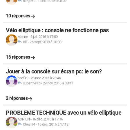
herge62
-
1 déc. 2015 à 08:07
10 réponses
Vélo elliptique : console ne fonctionne pas
Marine
-
3 juil. 2016 à 17:09
Bill
-
25 sept. 2019 à 18:38
16 réponses
Jouer à la console sur écran pc: le son?
baaf19
-
28 nov. 2016 à 23:46
superthevip
-
29 nov. 2016 à 08:41
2 réponses
PROBLEME TECHNIQUE avec un vélo elliptique
ADRIEN
-
16 déc. 2016 à 17:16
Chris 94
-
16 déc. 2016 à 17:18