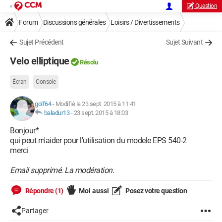
Question
Forum
Discussions générales
Loisirs / Divertissements
Sujet Précédent
Sujet Suivant
Velo elliptique
Résolu
Écran
Console
golf64
-
Modifié le 23 sept. 2015 à 11:41
baladur13
-
23 sept. 2015 à 18:03
Bonjour*
qui peut m'aider pour l'utilisation du modele EPS 540-2
merci
Email supprimé. La modération.
Répondre (1)
Moi aussi
Posez votre question
Partager