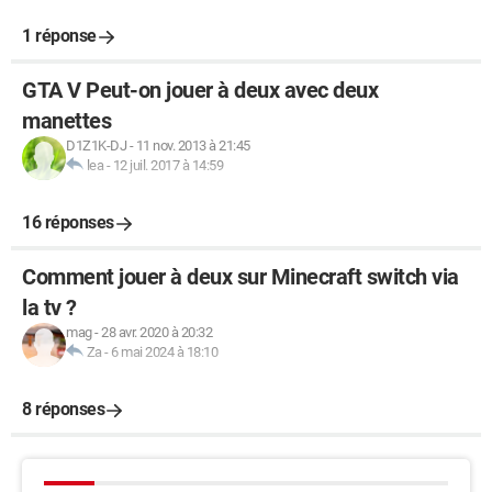
1 réponse
GTA V Peut-on jouer à deux avec deux
manettes
D1Z1K-DJ
-
11 nov. 2013 à 21:45
lea
-
12 juil. 2017 à 14:59
16 réponses
Comment jouer à deux sur Minecraft switch via
la tv ?
mag
-
28 avr. 2020 à 20:32
Za
-
6 mai 2024 à 18:10
8 réponses