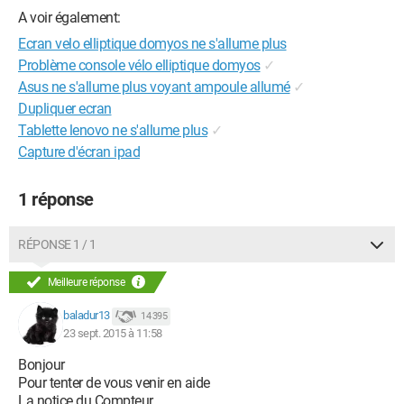
A voir également:
Ecran velo elliptique domyos ne s'allume plus
Problème console vélo elliptique domyos
✓
Asus ne s'allume plus voyant ampoule allumé
✓
Dupliquer ecran
Tablette lenovo ne s'allume plus
✓
Capture d'écran ipad
1 réponse
RÉPONSE 1 / 1
Meilleure réponse
baladur13
14 395
23 sept. 2015 à 11:58
Bonjour
Pour tenter de vous venir en aide
La notice du Compteur