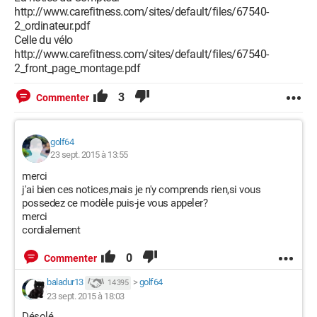
http://www.carefitness.com/sites/default/files/67540-
2_ordinateur.pdf
Celle du vélo
http://www.carefitness.com/sites/default/files/67540-
2_front_page_montage.pdf
3
Commenter
golf64
23 sept. 2015 à 13:55
merci
j'ai bien ces notices,mais je n'y comprends rien,si vous
possedez ce modèle puis-je vous appeler?
merci
cordialement
0
Commenter
baladur13
>
golf64
14 395
23 sept. 2015 à 18:03
Désolé...