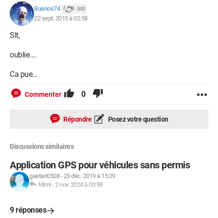
-N° de tel fixe et mobile:
Buenos74
848
-Prix ferme:
22 sept. 2015 à 02:58
A la réception de ces informations je ferai le nécessaire à la
Slt,
poste:
oublie....
Dans l'attente de vous lire:
Ca pue...
Mr André Cavalier
00225 77 95 20 40
0
Commenter
Répondre
Posez votre question
Discussions similaires
Application GPS pour véhicules sans permis
gaetan0508
-
23 déc. 2019 à 15:29
Mimi
-
2 nov. 2024 à 00:59
9 réponses