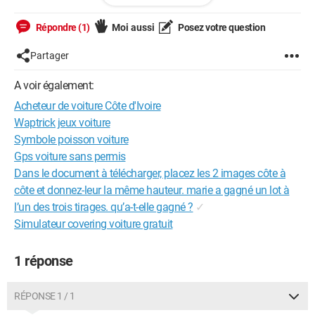
je suis en
déplacement (hors France) je souhaiterai donc procéder la
Répondre (1)
Moi aussi
Posez votre question
vente par une
réservation du bien vu que j'aurai peu de temps à mon retour
Partager
pour m'en
A voir également:
occuper à cause du boulot.
Acheteur de voiture Côte d'Ivoire
Dans ce cas je compte vous envoyer la totalité des fonds
dans un premier
Waptrick jeux voiture
temps par un paiement via les services de la poste et une fois
Symbole poisson voiture
vous
Gps voiture sans permis
auriez l'argent nous fixerons une date afin de convenir d'un
Dans le document à télécharger, placez les 2 images côte à
RDV à votre
côte et donnez-leur la même hauteur. marie a gagné un lot à
domicile pour la récupération. Donc si vous êtes d'accord sur
ce
l’un des trois tirages. qu’a-t-elle gagné ?
✓
principe veuillez m'indiquer les informations suivantes afin
Simulateur covering voiture gratuit
que je
puisse vous envoyer les fonds :
1 réponse
-Nom:
-Prénoms:
RÉPONSE 1 / 1
-Adresse: