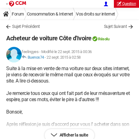
Question
Forum
Consommation & Internet
Vos droits sur internet
Sujet Précédent
Sujet Suivant
Acheteur de voiture Côte d'Ivoire
Résolu
feelingyes
-
Modifié le 22 sept. 2015 à 00:36
Buenos74
-
22 sept. 2015 à 02:58
Suite à la mise en vente de ma voiture sur deux sites internet,
je viens de recevoir le même mail que ceux évoqués sur votre
site. A lire ci-dessous.
Je remercie tous ceux qui ont fait part de leur mésaventure et
espère, par ces mots, éviter le pire à d'autres !!!
Bonsoir,
Après réflexion,je suis d'accord pour vous l' acheter dans son
état actuel
Afficher la suite
Je vous informe que je suis de PARIS dans le (75) cependant