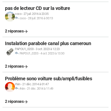
pas de lecteur CD sur la voiture
coco
-
27 juil. 2016 à 23:35
coco
-
28 juil. 2016 à 00:13
2 réponses
Instalation parabole canal plus cameroun
PAPOU1_0203
-
3 oct. 2023 à 12:23
PAPOU1_0203
-
4 oct. 2023 à 13:30
2 réponses
Problème sono voiture sub/ampli/fusibles
rhiin
-
21 déc. 2014 à 01:47
rhiin
-
21 déc. 2014 à 11:49
2 réponses