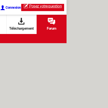
Posez votre
question
Connexion
Téléchargement
Forum