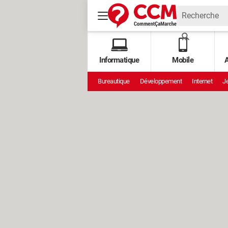
Informatique
Mobile
A
Bureautique
Développement
Internet
Je