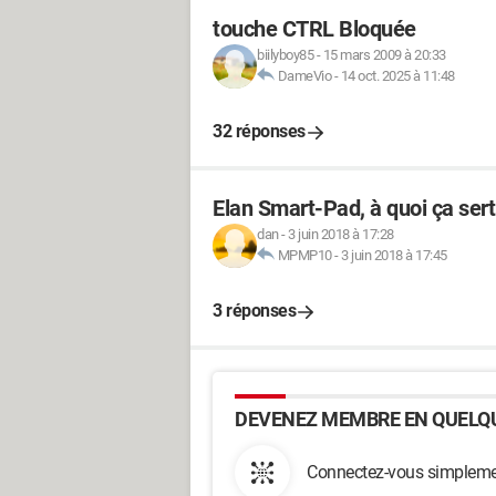
touche CTRL Bloquée
biilyboy85
-
15 mars 2009 à 20:33
DameVio
-
14 oct. 2025 à 11:48
32 réponses
Elan Smart-Pad, à quoi ça sert
dan
-
3 juin 2018 à 17:28
MPMP10
-
3 juin 2018 à 17:45
3 réponses
DEVENEZ MEMBRE EN QUELQU
Connectez-vous simplemen