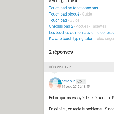
A voir également:
Touch pad ne fonctionne pas
Touch pad bloqué
- Guide
Touch pad
- Guide
Oneplus pad 2
- Accueil - Tablettes
Les touches de mon clavier ne corresp
Klavaro touch typing tutor
- Télécharge
2 réponses
RÉPONSE 1 / 2
hams.sun
9
19 sept. 2015 à 18:45
Est ce que as essayé de redémarrer le P
En général, ca règle le problème... Sinon,