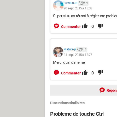
hams.sun
9
20 sept. 2015 à 18:03
Super si tu as réussi à régler ton probl
0
Commenter
Matatagi
4
21 sept. 2015 à 18:27
Merci quand même
0
Commenter
Répon
Discussions similaires
Probleme de touche Ctrl