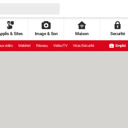
pplis & Sites
Image & Son
Maison
Securité
ux vidéo
Matériel
Réseau
Vidéo/TV
Virus/Sécurité
Emploi