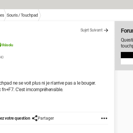
ues
Souris / Touchpad
Foru
Sujet Suivant
Questi
Résolu
touch
:40
pad ne se voit plus ni je n'arrive pas a le bouger.
ec fn+F7. C'est imcompréhensible.
z votre question
Partager