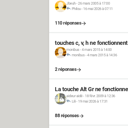
Jbeuh
-
26 mars 2005 à 17:00
Philou
-
16 mai 2026 à 07:11
110 réponses
touches c, v, h ne fonctionnent
monibus
-
4 mars 2015 à 14:00
monibus
-
4 mars 2015 à 14:36
2 réponses
La touche Alt Gr ne fonctionne
aideur aidé
-
18 févr. 2009 à 12:36
Lili
-
19 mai 2026 à 17:31
88 réponses