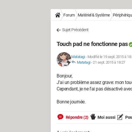
Forum
Matériel & Système
Périphériq
Sujet Précédent
Touch pad ne fonctionne pas
Matatagi
-
Modifié le 19 sept. 2015 à 18
Matatagi
-
21 sept. 2015 à 18:27
Bonjour,
J'ai un problème assez grave: mon touch
Cependant, je ne l'ai pas désactivé av
Bonne journée.
Répondre (2)
Moi aussi
Pose