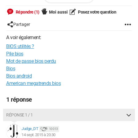
préoccupe au lieu de "Développe".}
Amicalement,
Répondre (1)
Moi aussi
Posez votre question
Dimitrouille
Partager
A voir également:
--
BIOS utilités ?
On ne sait pas tout même à 70ans. La vie est une guerre qui
ne tient qu'à nous, de veillez sur nos sorts et de faire les bons
Pile bios
choix.
Mot de passe bios perdu
Bios
Bios android
American megatrends bios
1 réponse
RÉPONSE 1 / 1
Judge_DT
10 013
14 sept. 2015 à 20:30