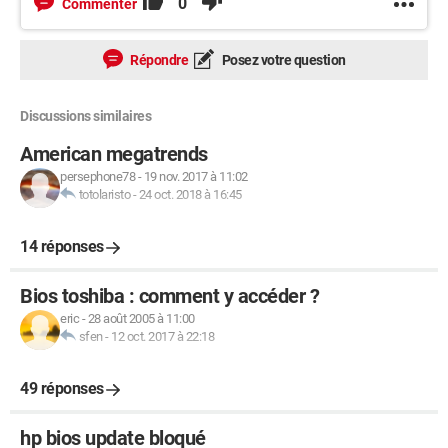
0
Commenter
Répondre
Posez votre question
Discussions similaires
American megatrends
persephone78
-
19 nov. 2017 à 11:02
totolaristo
-
24 oct. 2018 à 16:45
14 réponses
Bios toshiba : comment y accéder ?
eric
-
28 août 2005 à 11:00
sfen
-
12 oct. 2017 à 22:18
49 réponses
hp bios update bloqué