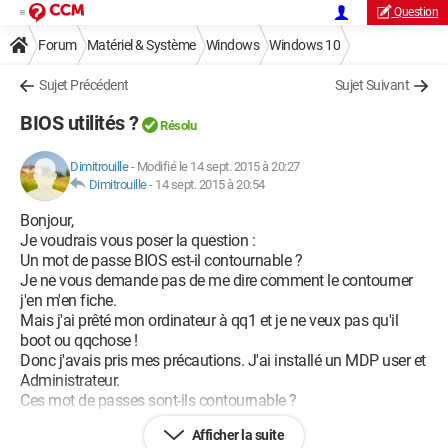
Question
Forum
Matériel & Système
Windows
Windows 10
Sujet Précédent
Sujet Suivant
BIOS utilités ?
Résolu
Dimitrouille
-
Modifié le 14 sept. 2015 à 20:27
Dimitrouille
-
14 sept. 2015 à 20:54
Bonjour,
Je voudrais vous poser la question :
Un mot de passe BIOS est-il contournable ?
Je ne vous demande pas de me dire comment le contourner
j'en m'en fiche.
Mais j'ai prêté mon ordinateur à qq1 et je ne veux pas qu'il
boot ou qqchose !
Donc j'avais pris mes précautions. J'ai installé un MDP user et
Administrateur.
Ces mot de passes sont-ils contournable ?
Merci de m'éclairer.
Afficher la suite
{Si je ne suis pas clair merci de me demandez ce qu'il vous