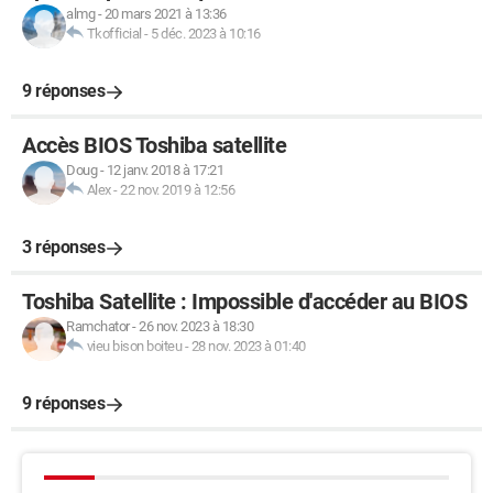
almg
-
20 mars 2021 à 13:36
Tkofficial
-
5 déc. 2023 à 10:16
9 réponses
Accès BIOS Toshiba satellite
Doug
-
12 janv. 2018 à 17:21
Alex
-
22 nov. 2019 à 12:56
3 réponses
Toshiba Satellite : Impossible d'accéder au BIOS
Ramchator
-
26 nov. 2023 à 18:30
vieu bison boiteu
-
28 nov. 2023 à 01:40
9 réponses