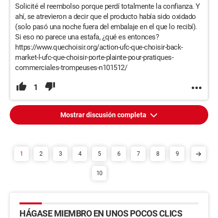
Solicité el reembolso porque perdí totalmente la confianza. Y
ahí, se atrevieron a decir que el producto había sido oxidado
(solo pasó una noche fuera del embalaje en el que lo recibí).
Si eso no parece una estafa, ¿qué es entonces?
https://www.quechoisir.org/action-ufc-que-choisir-back-
market-l-ufc-que-choisir-porte-plainte-pour-pratiques-
commerciales-trompeuses-n101512/
1
Mostrar discusión completa
1
2
3
4
5
6
7
8
9
10
HÁGASE MIEMBRO EN UNOS POCOS CLICS