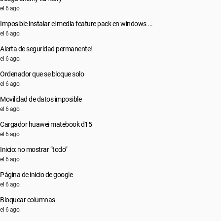
el 6 ago.
Imposible instalar el media feature pack en windows ...
el 6 ago.
Alerta de seguridad permanente!
el 6 ago.
Ordenador que se bloque solo
el 6 ago.
Movilidad de datos imposible
el 6 ago.
Cargador huawei matebook d15
el 6 ago.
Inicio: no mostrar “todo”
el 6 ago.
Página de inicio de google
el 6 ago.
Bloquear columnas
el 6 ago.