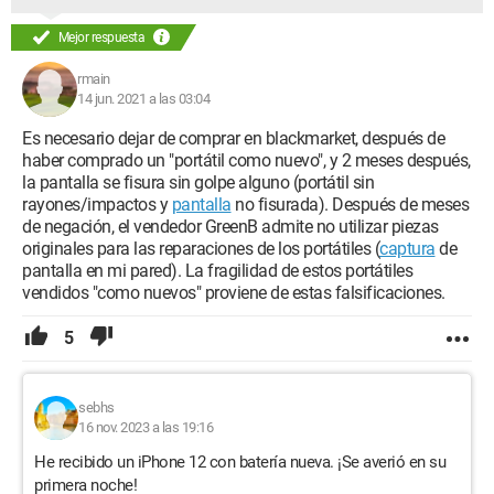
Mejor respuesta
rmain
14 jun. 2021 a las 03:04
Es necesario dejar de comprar en blackmarket, después de
haber comprado un "portátil como nuevo", y 2 meses después,
la pantalla se fisura sin golpe alguno (portátil sin
rayones/impactos y
pantalla
no fisurada). Después de meses
de negación, el vendedor GreenB admite no utilizar piezas
originales para las reparaciones de los portátiles (
captura
de
pantalla en mi pared). La fragilidad de estos portátiles
vendidos "como nuevos" proviene de estas falsificaciones.
5
sebhs
16 nov. 2023 a las 19:16
He recibido un iPhone 12 con batería nueva. ¡Se averió en su
primera noche!