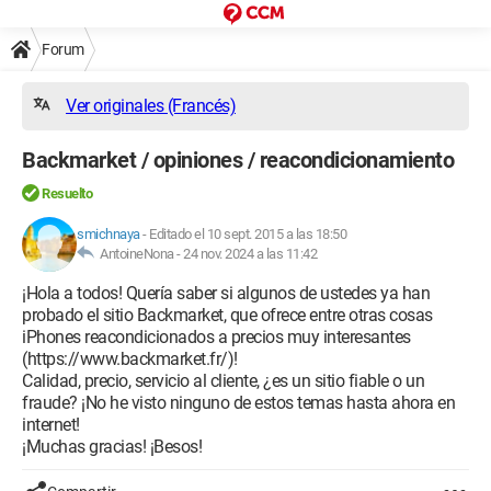
Forum
Ver originales (Francés)
Backmarket / opiniones / reacondicionamiento
Resuelto
smichnaya
-
Editado el 10 sept. 2015 a las 18:50
AntoineNona -
24 nov. 2024 a las 11:42
¡Hola a todos! Quería saber si algunos de ustedes ya han
probado el sitio Backmarket, que ofrece entre otras cosas
iPhones reacondicionados a precios muy interesantes
(https://www.backmarket.fr/)!
Calidad, precio, servicio al cliente, ¿es un sitio fiable o un
fraude? ¡No he visto ninguno de estos temas hasta ahora en
internet!
¡Muchas gracias! ¡Besos!