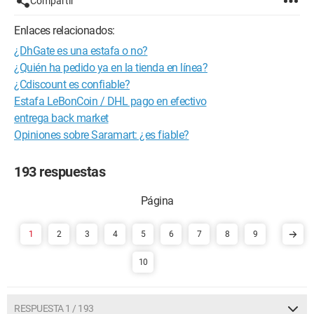
Compartir
Enlaces relacionados:
¿DhGate es una estafa o no?
¿Quién ha pedido ya en la tienda en línea?
¿Cdiscount es confiable?
Estafa LeBonCoin / DHL pago en efectivo
entrega back market
Opiniones sobre Saramart: ¿es fiable?
193 respuestas
1
2
3
4
5
6
7
8
9
10
RESPUESTA 1 / 193