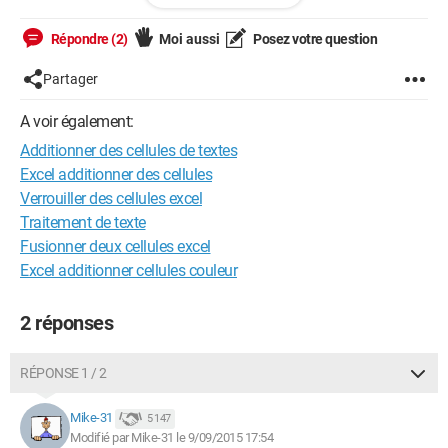
Donnerais > Michel, Pierre, Alexandre dans la cellule K1.
Répondre (2)
Moi aussi
Posez votre question
J'ai fais avec:
Partager
=J1 & J2 & J3
A voir également:
Additionner des cellules de textes
Excel additionner des cellules
Mais ce me retourne MichelPierreAlexandre
Verrouiller des cellules excel
Je vous remercie :)
Traitement de texte
Fusionner deux cellules excel
Excel additionner cellules couleur
--
!
2 réponses
RÉPONSE 1 / 2
Mike-31
5 147
Modifié par Mike-31 le 9/09/2015 17:54