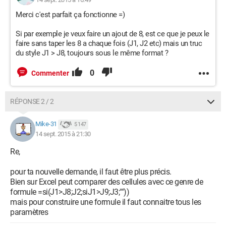
Merci c'est parfait ça fonctionne =)
Si par exemple je veux faire un ajout de 8, est ce que je peux le
faire sans taper les 8 a chaque fois (J1, J2 etc) mais un truc
du style J1 > J8, toujours sous le même format ?
0
Commenter
RÉPONSE 2 / 2
Mike-31
5 147
14 sept. 2015 à 21:30
Re,
pour ta nouvelle demande, il faut être plus précis.
Bien sur Excel peut comparer des cellules avec ce genre de
formule =si(J1>J8;J2;siJ1>J9;J3;""))
mais pour construire une formule il faut connaitre tous les
paramètres