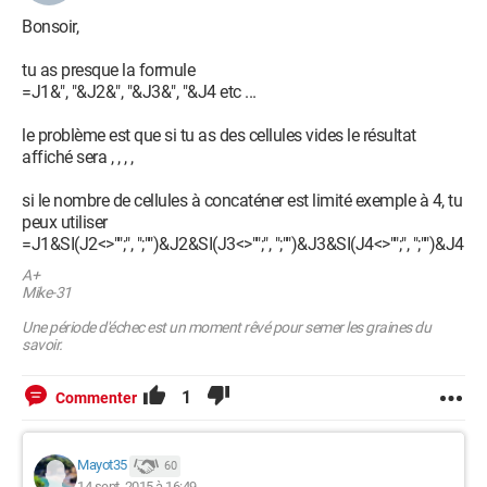
Bonsoir,
tu as presque la formule
=J1&", "&J2&", "&J3&", "&J4 etc ...
le problème est que si tu as des cellules vides le résultat
affiché sera , , , ,
si le nombre de cellules à concaténer est limité exemple à 4, tu
peux utiliser
=J1&SI(J2<>"";", ";"")&J2&SI(J3<>"";", ";"")&J3&SI(J4<>"";", ";"")&J4
A+
Mike-31
Une période d'échec est un moment rêvé pour semer les graines du
savoir.
1
Commenter
Mayot35
60
14 sept. 2015 à 16:49