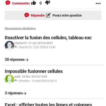
0
Commenter
Répondre
Posez votre question
Discussions similaires
Reactiver la fusion des cellules, tableau exc
chector10
-
21 oct. 2010 à 09:01
chector10
-
7 juil. 2026 à 14:40
38 réponses
Impossible fusionner cellules
aubli
-
26 févr. 2013 à 16:59
Christian
-
12 août 2024 à 05:12
3 réponses
Excel : afficher toutes les lignes et colonnes