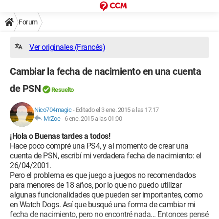
Forum
Ver originales (Francés)
Cambiar la fecha de nacimiento en una cuenta
de PSN
Resuelto
Nico704magic
-
Editado el 3 ene. 2015 a las 17:17
MrZoe
-
6 ene. 2015 a las 01:00
¡Hola o Buenas tardes a todos!
Hace poco compré una PS4, y al momento de crear una
cuenta de PSN, escribí mi verdadera fecha de nacimiento: el
26/04/2001.
Pero el problema es que juego a juegos no recomendados
para menores de 18 años, por lo que no puedo utilizar
algunas funcionalidades que pueden ser importantes, como
en Watch Dogs. Así que busqué una forma de cambiar mi
fecha de nacimiento, pero no encontré nada... Entonces pensé