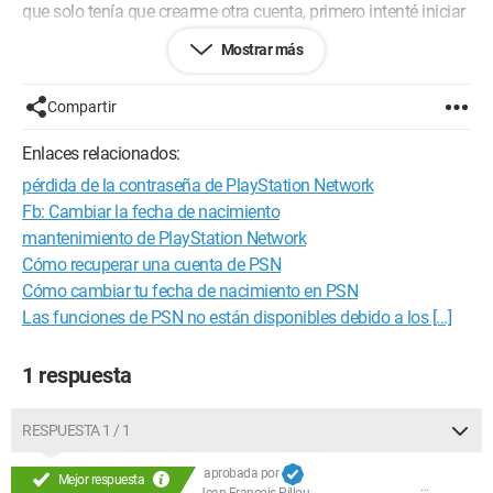
que solo tenía que crearme otra cuenta, primero intenté iniciar
mis sesiones de juego en otros usuarios, pero mi sesión no
Mostrar más
estaba allí.
Así que les pregunto si saben cómo cambiar la fecha de
Compartir
nacimiento registrada en una cuenta de PSN, o cómo mover
mis sesiones de juego para ponerlas en un nuevo usuario con
Enlaces relacionados:
el que me conectaría con una nueva cuenta de PSN.
pérdida de la contraseña de PlayStation Network
Gracias, NICO
Fb: Cambiar la fecha de nacimiento
mantenimiento de PlayStation Network
Cómo recuperar una cuenta de PSN
Cómo cambiar tu fecha de nacimiento en PSN
Las funciones de PSN no están disponibles debido a los [...]
1 respuesta
RESPUESTA 1 / 1
aprobada por
Mejor respuesta