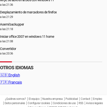
Mi pc se abre en la bios con windows 11
a las 21:36
Desplazamiento de marcadores de firefox
a las 21:29
Aoemi backupper
a las 21:18
Iniciar office 2007 en windows 11 home
a las 21:08
Convertidor
a las 20:36
OTROS IDIOMAS
🇬🇧
English
🇫🇷
Français
¿Quiénes somos?
El equipo
Nuestra empresa
Publicidad
Contact
Empleo
Datos personales
Configurar cookies
Condiciones de uso
RSS
Avisos legales