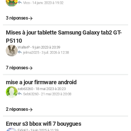
Vico
-
14 janv. 2023 à 19:32
3 réponses
Mises à jour tablette Samsung Galaxy tab2 GT-
P5110
WalterP
-
9 juin 2023 à 20:39
jelma2025
-
3 juil. 2026 à 12:38
7 réponses
mise a jour firmware android
seb63260
-
18 mai 2023 à 20:23
Seb63260
-
21 mai 2023 à 20:08
2 réponses
Erreur s3 bbox wifi 7 bouygues
Fido62
-
3 juin 2025 à 11:39