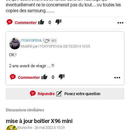
éventuellement ne le concernerait pas du tout.....vu toutes les
copies des samsung.........
0
Commenter
ITOKYOPEYA
883
Modifié par ITOKYOPEYA le 28/10/2014 10:35
OK !
2 ans avant de réagir ....?!
0
Commenter
Répondre
Posez votre question
Discussions similaires
mise à jour boitier X96 mini
Brunoche
-
26 mai 2022 à 10:29