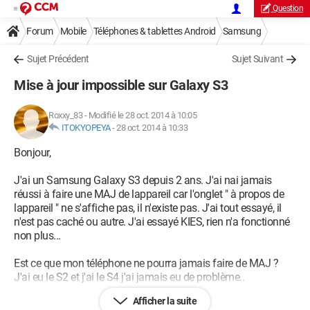
Question
Forum
Mobile
Téléphones & tablettes Android
Samsung
Sujet Précédent
Sujet Suivant
Mise à jour impossible sur Galaxy S3
Roxxy_83
-
Modifié le 28 oct. 2014 à 10:05
ITOKYOPEYA
-
28 oct. 2014 à 10:33
Bonjour,
J'ai un Samsung Galaxy S3 depuis 2 ans. J'ai nai jamais
réussi à faire une MAJ de lappareil car l'onglet " à propos de
lappareil " ne s'affiche pas, il n'existe pas. J'ai tout essayé, il
n'est pas caché ou autre. J'ai essayé KIES, rien n'a fonctionné
non plus...
Est ce que mon téléphone ne pourra jamais faire de MAJ ?
J'ai eu le S2 et j'ai le S4 j'ai jamais eu de problème..
Afficher la suite
Je vous remercie davance !