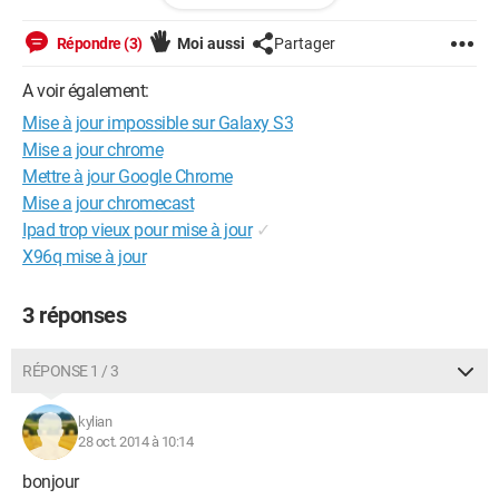
Répondre (3)
Moi aussi
Partager
A voir également:
Mise à jour impossible sur Galaxy S3
Mise a jour chrome
Mettre à jour Google Chrome
Mise a jour chromecast
Ipad trop vieux pour mise à jour
✓
X96q mise à jour
3 réponses
RÉPONSE 1 / 3
kylian
28 oct. 2014 à 10:14
bonjour