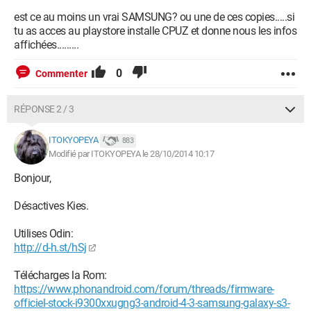
est ce au moins un vrai SAMSUNG? ou une de ces copies.....si
tu as acces au playstore installe CPUZ et donne nous les infos
affichées.........
0
Commenter
RÉPONSE 2 / 3
ITOKYOPEYA
883
Modifié par ITOKYOPEYA le 28/10/2014 10:17
Bonjour,
Désactives Kies.
Utilises Odin:
http://d-h.st/hSj
Télécharges la Rom:
https://www.phonandroid.com/forum/threads/firmware-
officiel-stock-i9300xxugng3-android-4-3-samsung-galaxy-s3-