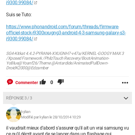
i9300.99084/
Suis se Tuto:
https://www.phonandroid.com/forum/threads/firmware-
officiel-stock-i9300xxugng3-android-4-3-samsung-galaxy-s3-
i9300.99084/
SG4-Kitkat 4.4.2-PYRANA-XXUGNH7-v47a/KERNEL-GOOGY MAX 3
/Xposed Framework /PhilzTouch Recovery/BootAnimation-
YoBlue@Yoanf26/Theme @Antardide/AnimatedPullDown-
DroidK2000@Edzamber
0
Commenter
RÉPONSE 3 / 3
kylian
Modifié par kylian le 28/10/2014 10:29
il vaudrait mieux d'abord s'assurer qu'il ait un vrai samsung vu
ce qu'il décrit avant de se lancer dans un flashage qui