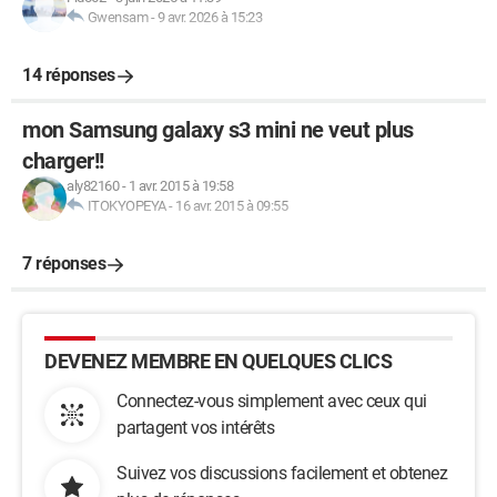
Gwensam
-
9 avr. 2026 à 15:23
14 réponses
mon Samsung galaxy s3 mini ne veut plus
charger!!
aly82160
-
1 avr. 2015 à 19:58
ITOKYOPEYA
-
16 avr. 2015 à 09:55
7 réponses
DEVENEZ MEMBRE EN QUELQUES CLICS
Connectez-vous simplement avec ceux qui
partagent vos intérêts
Suivez vos discussions facilement et obtenez